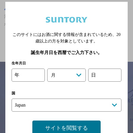
東京都
渋谷駅(東京都)周辺500m
渋谷駅(東京都)周辺500m,ダイニングバー,ザ・プレミアム・モルツ
が飲める,大勢で楽しめる,個室あり/飲み放題ありの神泡超達人店
このサイトにはお酒に関する情報が含まれているため、
20
歳以上の方を対象としています。
関連ページ
誕生年月日を西暦でご入力下さい。
生年月日
年
日
月
サイトマップ
ご意見・ご感想
利用規約
国
※それぞれのお店のメニューや営業時間などの掲載情報については、
予告なしに変更されることがありますので、
念のためお店にご確認の上ご来店くださいますようお願い申し上げま
す。
情報提供：ぐるなび
サイトを閲覧する