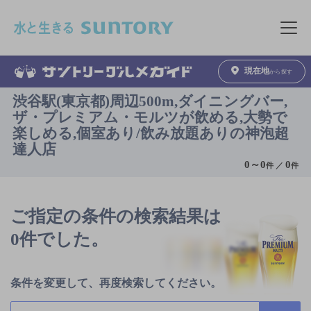
このページの本文へ移動
メニュ
現在地
から探す
渋谷駅(東京都)周辺500m,ダイニングバー,
ザ・プレミアム・モルツが飲める,大勢で
楽しめる,個室あり/飲み放題ありの神泡超
達人店
0
～
0
0
件 ／
件
ご指定の条件の検索結果は
0件でした。
条件を変更して、再度検索してください。