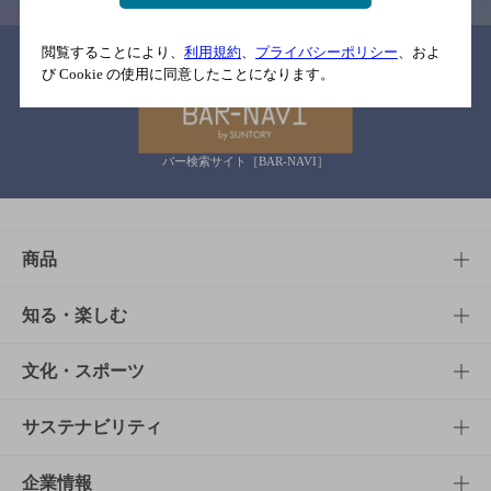
閲覧することにより、
利用規約
、
プライバシーポリシー
、およ
関連リンク
び Cookie の使用に同意したことになります。
バー検索サイト［BAR-NAVI］
商品
商品TOP
知る・楽しむ
商品一覧
知る・楽しむTOP
文化・スポーツ
商品発売情報
キャンペーン
文化・スポーツTOP
サステナビリティ
栄養成分一覧
工場見学
サントリーホール
サステナビリティTOP
企業情報