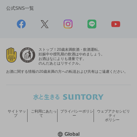
公式SNS一覧
ストップ！20歳未満飲酒・飲酒運転。
妊娠中や授乳期の飲酒はやめましょう。
お酒はなによりも適量です。
のんだあとはリサイクル。
お酒に関する情報の20歳未満の方への転送および共有はご遠慮ください。
サイトマッ
ご利用にあたっ
プライバシーポリシ
ウェブアクセシビリ
プ
て
ー
ティ
ポリシー
新しいウィンドウで開く
Global