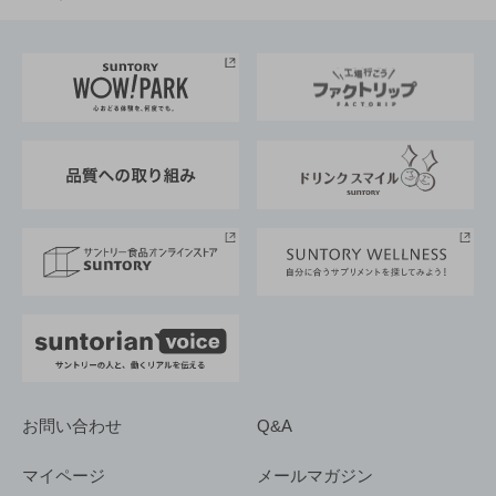
お料理・お酒レシピ
サントリー美術館
トップメッセージ
企業情報TOP
地域情報
サントリーサンバーズ大阪
サントリーが考えるサステナビリティ経営
企業概要
東京サントリーサンゴリアス
ESG情報ポータル
グループ企業一覧
サントリースポーツ
サステナビリティストーリーズ
事業所一覧
採用情報
お問い合わせ
Q&A
マイページ
メールマガジン