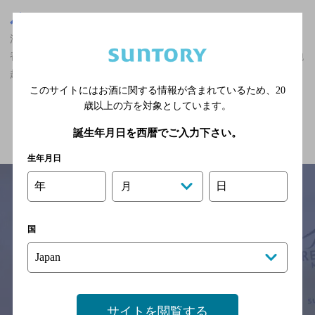
東京都
渋谷駅(東京都)周辺500m
渋谷駅(東京都)周辺500m,ダイニングバー,ザ・プレミアム・モルツ
香るエールが飲める,大勢で楽しめる,個室あり/飲み放題ありの神泡
超達人店
このサイトにはお酒に関する情報が含まれているため、
20
歳以上の方を対象としています。
関連ページ
誕生年月日を西暦でご入力下さい。
生年月日
年
日
月
サイトマップ
ご意見・ご感想
利用規約
国
※それぞれのお店のメニューや営業時間などの掲載情報については、
予告なしに変更されることがありますので、
念のためお店にご確認の上ご来店くださいますようお願い申し上げま
す。
サイトを閲覧する
情報提供：ぐるなび