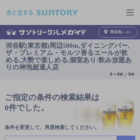
このページの本文へ移動
メニュ
現在地
から探す
渋谷駅(東京都)周辺500m,ダイニングバー,
ザ・プレミアム・モルツ香るエールが飲
める,大勢で楽しめる,個室あり/飲み放題あ
りの神泡超達人店
0
～
0
0
件 ／
件
ご指定の条件の検索結果は
0件でした。
条件を変更して、再度検索してください。