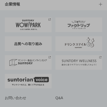
栄養成分一覧
工場見学
サントリーホール
サステナビリティTOP
企業情報
お料理・お酒レシピ
サントリー美術館
トップメッセージ
企業情報TOP
地域情報
サントリーサンバーズ大阪
サントリーが考えるサステナビリティ経営
企業概要
東京サントリーサンゴリアス
ESG情報ポータル
グループ企業一覧
サントリースポーツ
サステナビリティストーリーズ
事業所一覧
採用情報
お問い合わせ
Q&A