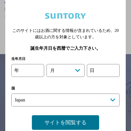
東京都
東京駅(東京都)周辺500m
東京駅(東京都)周辺500m,中華・韓国・焼肉,カールスバーグが飲め
る,落ち着くフンイキ,クーポンありのお店
このサイトにはお酒に関する情報が含まれているため、
20
関連ページ
歳以上の方を対象としています。
誕生年月日を西暦でご入力下さい。
生年月日
年
日
月
サイトマップ
ご意見・ご感想
利用規約
※それぞれのお店のメニューや営業時間などの掲載情報については、
国
予告なしに変更されることがありますので、
念のためお店にご確認の上ご来店くださいますようお願い申し上げま
す。
情報提供：ぐるなび
サイトを閲覧する