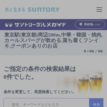
このページの本文へ移動
メニュ
現在地
から探す
東京駅(東京都)周辺500m,中華・韓国・焼肉,
カールスバーグが飲める,落ち着くフンイ
キ,クーポンありのお店
0
～
0
0
件 ／
件
ご指定の条件の検索結果は
0件でした。
条件を変更して、再度検索してください。