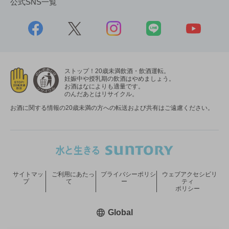
公式SNS一覧
ストップ！20歳未満飲酒・飲酒運転。
妊娠中や授乳期の飲酒はやめましょう。
お酒はなによりも適量です。
のんだあとはリサイクル。
お酒に関する情報の20歳未満の方への転送および共有はご遠慮ください。
サイトマッ
ご利用にあたっ
プライバシーポリシ
ウェブアクセシビリ
プ
て
ー
ティ
ポリシー
新しいウィンドウで開く
Global