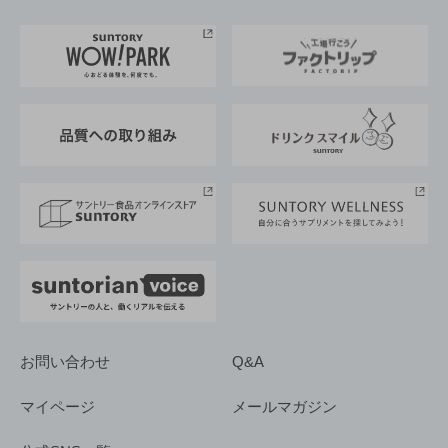
お料理・お酒レシピ
サントリー美術館
トップメッセージ
企業情報TOP
地域情報
サントリーサンバーズ大阪
サントリーが考えるサステナビリティ経営
企業概要
東京サントリーサンゴリアス
ESG情報ポータル
グループ企業一覧
サントリースポーツ
サステナビリティストーリーズ
事業所一覧
採用情報
お問い合わせ
Q&A
マイページ
メールマガジン