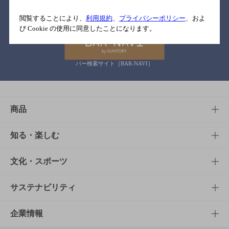
関連リンク
閲覧することにより、
利用規約
、
プライバシーポリシー
、およ
び Cookie の使用に同意したことになります。
バー検索サイト［BAR-NAVI］
商品
商品TOP
知る・楽しむ
商品一覧
知る・楽しむTOP
文化・スポーツ
商品発売情報
キャンペーン
文化・スポーツTOP
サステナビリティ
栄養成分一覧
工場見学
サントリーホール
サステナビリティTOP
企業情報