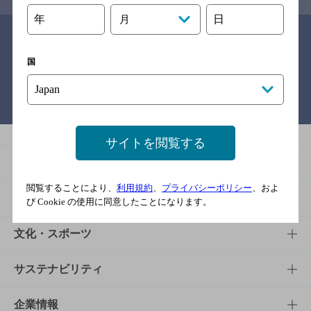
年
日
月
関連リンク
国
バー検索サイト［BAR-NAVI］
サイトを閲覧する
商品
閲覧することにより、
利用規約
、
プライバシーポリシー
、およ
商品TOP
知る・楽しむ
び Cookie の使用に同意したことになります。
商品一覧
知る・楽しむTOP
文化・スポーツ
商品発売情報
キャンペーン
文化・スポーツTOP
サステナビリティ
栄養成分一覧
工場見学
サントリーホール
サステナビリティTOP
企業情報