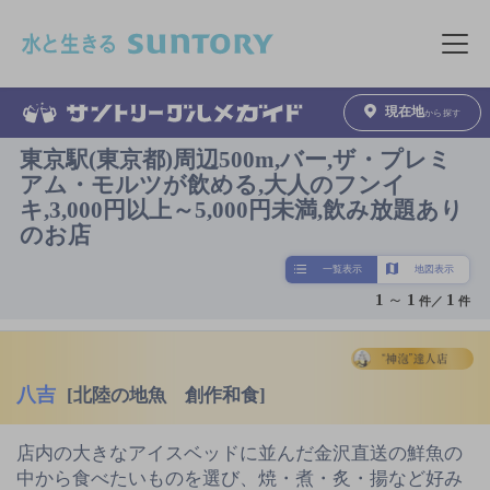
このページの本文へ移動
メニュ
現在地
から探す
東京駅(東京都)周辺500m,バー,ザ・プレミ
アム・モルツが飲める,大人のフンイ
キ,3,000円以上～5,000円未満,飲み放題あり
のお店
一覧表示
地図表示
1
～
1
1
件／
件
八吉
[北陸の地魚 創作和食]
店内の大きなアイスベッドに並んだ金沢直送の鮮魚の
中から食べたいものを選び、焼・煮・炙・揚など好み