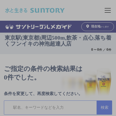
このページの本文へ移動
メニュ
現在地
から探す
東京駅(東京都)周辺500m,飲茶・点心,落ち着
くフンイキの神泡超達人店
0
～
0
0
件 ／
件
ご指定の条件の検索結果は
0件でした。
条件を変更して、再度検索してください。