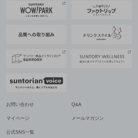
地域情報
サントリーサンバーズ大阪
サントリーが考えるサステナビリティ経営
企業概要
東京サントリーサンゴリアス
ESG情報ポータル
グループ企業一覧
サントリースポーツ
サステナビリティストーリーズ
事業所一覧
採用情報
お問い合わせ
Q&A
マイページ
メールマガジン
公式SNS一覧