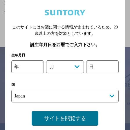
東京駅(東京都)周辺500m,飲茶・点心,落ち着くフンイキの神泡超達
人店
関連ページ
このサイトにはお酒に関する情報が含まれているため、
20
歳以上の方を対象としています。
誕生年月日を西暦でご入力下さい。
生年月日
年
日
月
サイトマップ
ご意見・ご感想
利用規約
※それぞれのお店のメニューや営業時間などの掲載情報については、
国
予告なしに変更されることがありますので、
念のためお店にご確認の上ご来店くださいますようお願い申し上げま
す。
情報提供：ぐるなび
サイトを閲覧する