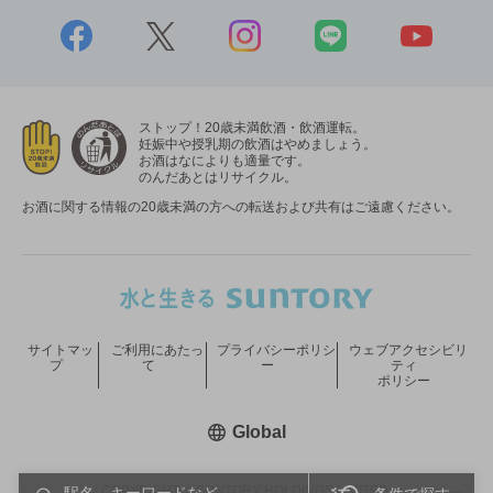
ストップ！20歳未満飲酒・飲酒運転。
妊娠中や授乳期の飲酒はやめましょう。
お酒はなによりも適量です。
のんだあとはリサイクル。
お酒に関する情報の20歳未満の方への転送および共有はご遠慮ください。
サイトマッ
ご利用にあたっ
プライバシーポリシ
ウェブアクセシビリ
プ
て
ー
ティ
ポリシー
新しいウィンドウで開く
Global
COPYRIGHT © SUNTORY HOLDINGS LIMITED.