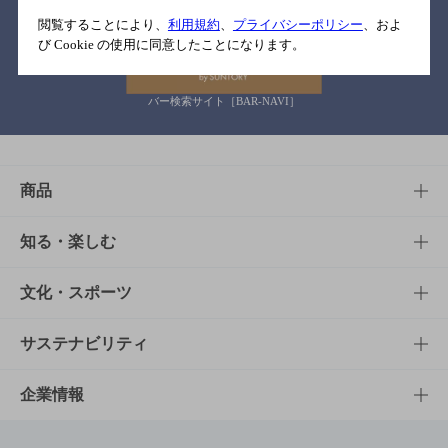
関連リンク
閲覧することにより、
利用規約
、
プライバシーポリシー
、およ
び Cookie の使用に同意したことになります。
バー検索サイト［BAR-NAVI］
商品
商品TOP
知る・楽しむ
商品一覧
知る・楽しむTOP
文化・スポーツ
商品発売情報
キャンペーン
文化・スポーツTOP
サステナビリティ
栄養成分一覧
工場見学
サントリーホール
サステナビリティTOP
企業情報
お料理・お酒レシピ
サントリー美術館
トップメッセージ
企業情報TOP