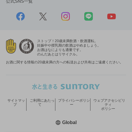
公式SNS一覧
ストップ！20歳未満飲酒・飲酒運転。
妊娠中や授乳期の飲酒はやめましょう。
お酒はなによりも適量です。
のんだあとはリサイクル。
お酒に関する情報の20歳未満の方への転送および共有はご遠慮ください。
サイトマッ
ご利用にあたっ
プライバシーポリシ
ウェブアクセシビリ
プ
て
ー
ティ
ポリシー
新しいウィンドウで開く
Global