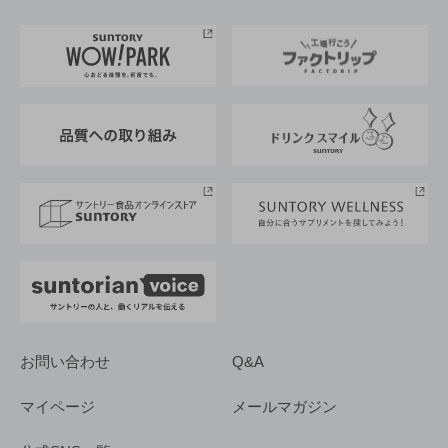
お料理・お酒レシピ
サントリー美術館
トップメッセージ
企業情報TOP
地域情報
サントリーサンバーズ大阪
サントリーが考えるサステナビリティ経営
企業概要
東京サントリーサンゴリアス
ESG情報ポータル
グループ企業一覧
サントリースポーツ
サステナビリティストーリーズ
事業所一覧
採用情報
お問い合わせ
Q&A
マイページ
メールマガジン