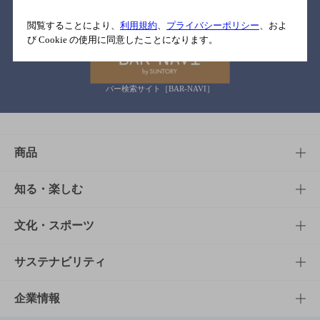
関連リンク
閲覧することにより、
利用規約
、
プライバシーポリシー
、およ
び Cookie の使用に同意したことになります。
バー検索サイト［BAR-NAVI］
商品
商品TOP
知る・楽しむ
商品一覧
知る・楽しむTOP
文化・スポーツ
商品発売情報
キャンペーン
文化・スポーツTOP
サステナビリティ
栄養成分一覧
工場見学
サントリーホール
サステナビリティTOP
企業情報