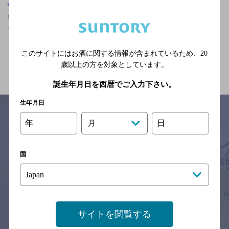
東京都
東京駅(東京都)周辺500m
東京駅(東京都)周辺500m,ザ・プレミアム・モルツが飲める,大人の
フンイキ,飲み放題ありの神泡超達人店
このサイトにはお酒に関する情報が含まれているため、
20
関連ページ
歳以上の方を対象としています。
誕生年月日を西暦でご入力下さい。
生年月日
年
日
月
サイトマップ
ご意見・ご感想
利用規約
※それぞれのお店のメニューや営業時間などの掲載情報については、
国
予告なしに変更されることがありますので、
念のためお店にご確認の上ご来店くださいますようお願い申し上げま
す。
情報提供：ぐるなび
サイトを閲覧する