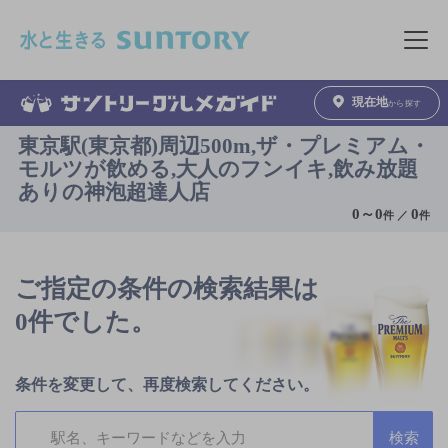
このページの本文へ移動
メニュ
現在地
から探す
東京駅(東京都)周辺500m,ザ・プレミアム・
モルツが飲める,大人のフンイキ,飲み放題
ありの神泡超達人店
0
～
0
0
件 ／
件
ご指定の条件の検索結果は
0件でした。
条件を変更して、再度検索してください。