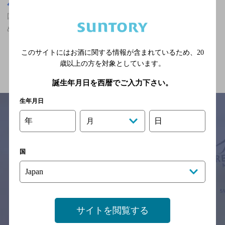
東京都
国分寺駅(東京都)周辺500m
国分寺駅(東京都)周辺500m,中華・韓国・焼肉,カールスバーグが飲
める,座敷あり,個室ありのお店
このサイトにはお酒に関する情報が含まれているため、
20
関連ページ
歳以上の方を対象としています。
誕生年月日を西暦でご入力下さい。
生年月日
年
日
月
サイトマップ
ご意見・ご感想
利用規約
※それぞれのお店のメニューや営業時間などの掲載情報については、
国
予告なしに変更されることがありますので、
念のためお店にご確認の上ご来店くださいますようお願い申し上げま
す。
情報提供：ぐるなび
サイトを閲覧する