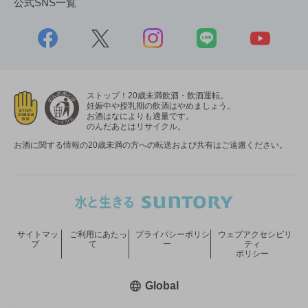
公式SNS一覧
ストップ！20歳未満飲酒・飲酒運転。
妊娠中や授乳期の飲酒はやめましょう。
お酒はなによりも適量です。
のんだあとはリサイクル。
お酒に関する情報の20歳未満の方への転送および共有はご遠慮ください。
サイトマッ
ご利用にあたっ
プライバシーポリシ
ウェブアクセシビリ
プ
て
ー
ティ
ポリシー
新しいウィンドウで開く
Global