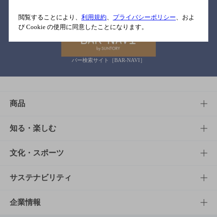
関連リンク
閲覧することにより、
利用規約
、
プライバシーポリシー
、およ
び Cookie の使用に同意したことになります。
バー検索サイト［BAR-NAVI］
商品
商品TOP
知る・楽しむ
商品一覧
知る・楽しむTOP
文化・スポーツ
商品発売情報
キャンペーン
文化・スポーツTOP
サステナビリティ
栄養成分一覧
工場見学
サントリーホール
サステナビリティTOP
企業情報