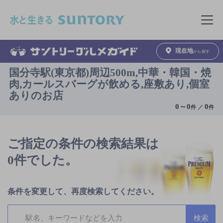
このページの本文へ移動
メニュ
現在地
から探す
国分寺駅(東京都)周辺500m,中華・韓国・焼
肉,カールスバーグが飲める,座敷あり,個室
ありのお店
0
～
0
0
件 ／
件
ご指定の条件の検索結果は
0件でした。
条件を変更して、再度検索してください。