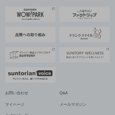
お料理・お酒レシピ
サントリー美術館
トップメッセージ
企業情報TOP
地域情報
サントリーサンバーズ大阪
サントリーが考えるサステナビリティ経営
企業概要
東京サントリーサンゴリアス
ESG情報ポータル
グループ企業一覧
サントリースポーツ
サステナビリティストーリーズ
事業所一覧
採用情報
お問い合わせ
Q&A
マイページ
メールマガジン