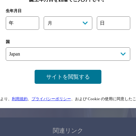
関連ページ
生年月日
年
日
月
国
サイトマップ
ご意見・ご感想
利用規約
サイトを閲覧する
情報については、
予告なしに変更されることがありますので、
念のためお店にご確
より、
利用規約
、
プライバシーポリシー
、および Cookie の使用に同意し
情報提供：ぐるなび
関連リンク