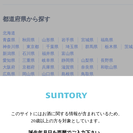
都道府県から探す
北海道
青森県
秋田県
山形県
岩手県
宮城県
福島県
神奈川県
東京都
千葉県
埼玉県
群馬県
栃木県
茨城
新潟県
石川県
福井県
富山県
愛知県
三重県
岐阜県
静岡県
山梨県
長野県
大阪府
京都府
兵庫県
滋賀県
奈良県
和歌山県
広島県
岡山県
山口県
島根県
鳥取県
徳島県
香川県
愛媛県
高知県
福岡県
佐賀県
長崎県
熊本県
大分県
宮崎県
鹿児島
沖縄県
このサイトにはお酒に関する情報が含まれているため、
20歳以上の方を対象としています。
※店舗によりハイボール取り扱い銘
誕生年月日を西暦でご入力下さい。