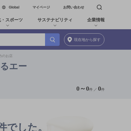
新しいウィンドウで開く
Global
マイページ
お問い合わせ
検索窓を開く
化・スポーツ
サステナビリティ
企業情報
現在地
から探す
すめのお店
香るエー
0
～
0
0
件 ／
件
0件でした。