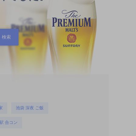
家
池袋 深夜 ご飯
駅 合コン