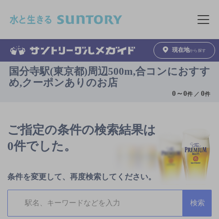
このページの本文へ移動
メニュ
現在地
から探す
国分寺駅(東京都)周辺500m,合コンにおすす
め,クーポンありのお店
0
～
0
0
件 ／
件
ご指定の条件の検索結果は
0件でした。
条件を変更して、再度検索してください。