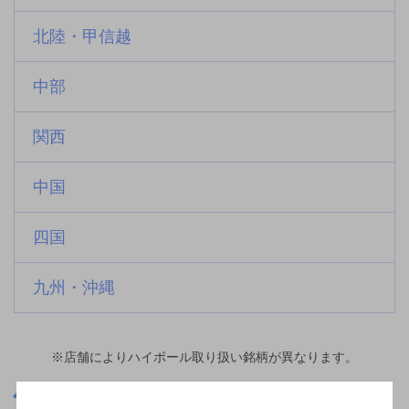
北陸・甲信越
中部
関西
中国
四国
九州・沖縄
※店舗によりハイボール取り扱い銘柄が異なります。
東京都
国分寺駅(東京都)周辺500m