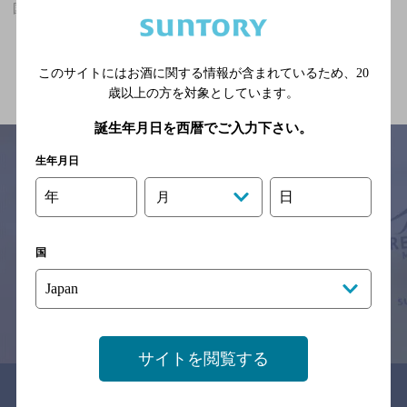
国分寺駅(東京都)周辺500m,合コンにおすすめ,クーポンありのお店
関連ページ
このサイトにはお酒に関する情報が含まれているため、
20
歳以上の方を対象としています。
誕生年月日を西暦でご入力下さい。
生年月日
年
日
月
サイトマップ
ご意見・ご感想
利用規約
※それぞれのお店のメニューや営業時間などの掲載情報については、
予告なしに変更されることがありますので、
国
念のためお店にご確認の上ご来店くださいますようお願い申し上げま
す。
情報提供：ぐるなび
サイトを閲覧する
関連リンク