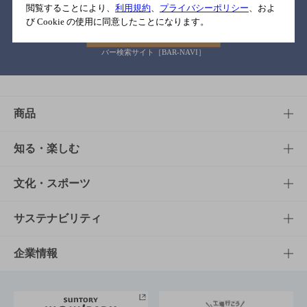
閲覧することにより、
利用規約
、
プライバシーポリシー
、およ
び Cookie の使用に同意したことになります。
バー検索サイト［BAR-NAVI］
商品
商品TOP
知る・楽しむ
商品一覧
知る・楽しむTOP
文化・スポーツ
商品発売情報
キャンペーン
文化・スポーツTOP
サステナビリティ
栄養成分一覧
工場見学
サントリーホール
サステナビリティTOP
企業情報
お料理・お酒レシピ
サントリー美術館
トップメッセージ
企業情報TOP