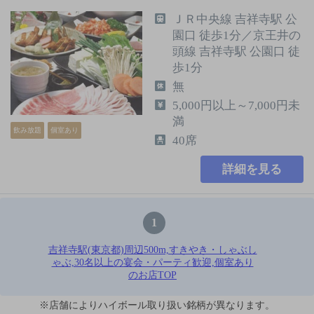
ＪＲ中央線 吉祥寺駅 公
園口 徒歩1分／京王井の
頭線 吉祥寺駅 公園口 徒
歩1分
無
5,000円以上～7,000円未
満
飲み放題
個室あり
40席
詳細を見る
1
吉祥寺駅(東京都)周辺500m,すきやき・しゃぶし
ゃぶ,30名以上の宴会・パーティ歓迎,個室あり
のお店TOP
※店舗によりハイボール取り扱い銘柄が異なります。