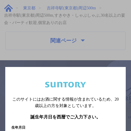
東京都
吉祥寺駅(東京都)周辺500m
吉祥寺駅(東京都)周辺500m,すきやき・しゃぶしゃぶ,30名以上の宴
会・パーティ歓迎,個室ありのお店
関連ページ
サイトマップ
ご意見・ご感想
利用規約
※それぞれのお店のメニューや営業時間などの掲載情報については、
予告なしに変更されることがありますので、
このサイトにはお酒に関する情報が含まれているため、
20
念のためお店にご確認の上ご来店くださいますようお願い申し上げま
歳以上の方を対象としています。
す。
誕生年月日を西暦でご入力下さい。
情報提供：ぐるなび
生年月日