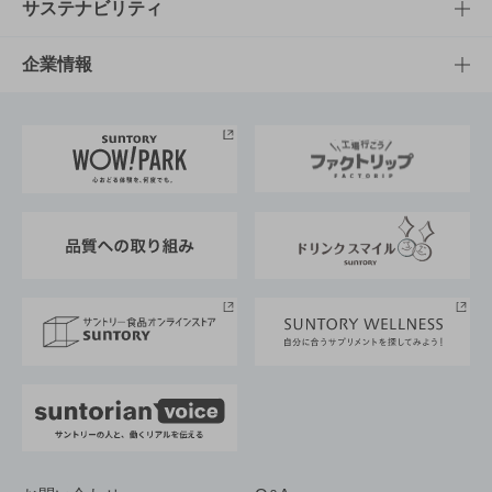
商品発売情報
キャンペーン
文化・スポーツTOP
サステナビリティ
栄養成分一覧
工場見学
サントリーホール
サステナビリティTOP
企業情報
お料理・お酒レシピ
サントリー美術館
トップメッセージ
企業情報TOP
地域情報
サントリーサンバーズ大阪
サントリーが考えるサステナビリティ経営
企業概要
東京サントリーサンゴリアス
ESG情報ポータル
グループ企業一覧
サントリースポーツ
サステナビリティストーリーズ
事業所一覧
採用情報