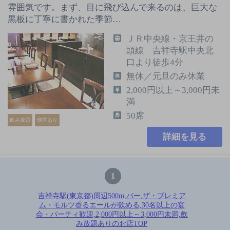
雰囲気です。まず、目に飛び込んで来るのは、巨大な
黒板に丁寧に書かれた季節…
ＪＲ中央線・京王井の
頭線 吉祥寺駅中央北
口より徒歩4分
無休／元旦のみ休業
2,000円以上～3,000円未
満
50席
飲み放題
個室あり
詳細を見る
1
吉祥寺駅(東京都)周辺500m,バー,ザ・プレミア
ム・モルツ香るエールが飲める,30名以上の宴
会・パーティ歓迎,2,000円以上～3,000円未満,飲
み放題ありのお店TOP