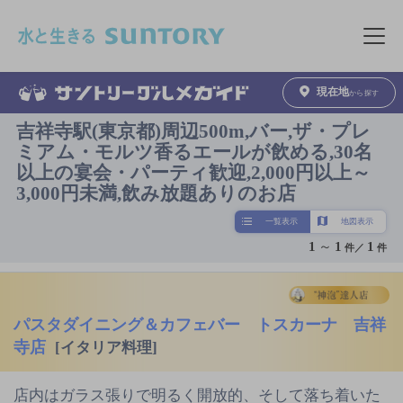
このページの本文へ移動
メニュ
現在地
から探す
吉祥寺駅(東京都)周辺500m,バー,ザ・プレ
ミアム・モルツ香るエールが飲める,30名
以上の宴会・パーティ歓迎,2,000円以上～
3,000円未満,飲み放題ありのお店
一覧表示
地図表示
1
～
1
1
件／
件
パスタダイニング＆カフェバー トスカーナ 吉祥
寺店
[イタリア料理]
店内はガラス張りで明るく開放的、そして落ち着いた