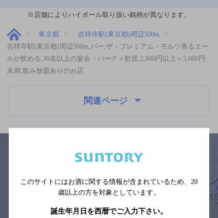
※店舗によりハイボール取り扱い銘柄が異なります。
東京都
吉祥寺駅(東京都)周辺500m
吉祥寺駅(東京都)周辺500m,バー,ザ・プレミアム・モルツ香るエー
ルが飲める,30名以上の宴会・パーティ歓迎,2,000円以上～3,000円
未満,飲み放題ありのお店
関連ページ
サイトマップ
ご意見・ご感想
利用規約
このサイトにはお酒に関する情報が含まれているため、
20
※それぞれのお店のメニューや営業時間などの掲載情報については、
歳以上の方を対象としています。
予告なしに変更されることがありますので、
念のためお店にご確認の上ご来店くださいますようお願い申し上げま
誕生年月日を西暦でご入力下さい。
す。