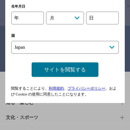
生年月日
情報提供：ぐるなび
年
日
月
関連リンク
国
バー検索サイト［BAR-NAVI］
サイトを閲覧する
商品
閲覧することにより、
利用規約
、
プライバシーポリシー
、およ
び Cookie の使用に同意したことになります。
商品TOP
知る・楽しむ
商品一覧
知る・楽しむTOP
文化・スポーツ