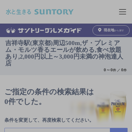
このページの本文へ移動
メニュ
現在地
から探す
吉祥寺駅(東京都)周辺500m,ザ・プレミア
ム・モルツ香るエールが飲める,食べ放題
あり,2,000円以上～3,000円未満の神泡達人
店
0
～
0
0
件 ／
件
ご指定の条件の検索結果は
0件でした。
条件を変更して、再度検索してください。