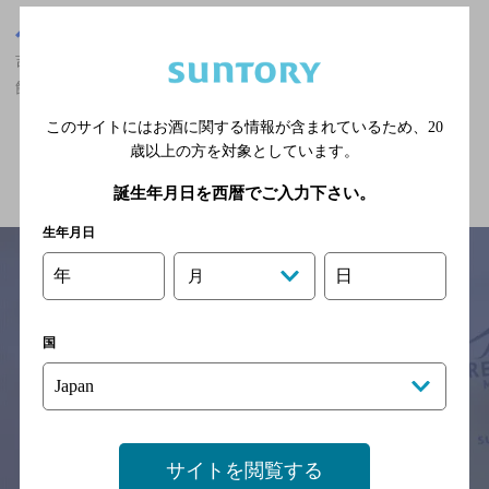
東京都
吉祥寺駅(東京都)周辺500m
吉祥寺駅(東京都)周辺500m,ザ・プレミアム・モルツ香るエールが
飲める,食べ放題あり,2,000円以上～3,000円未満の神泡達人店
このサイトにはお酒に関する情報が含まれているため、
20
歳以上の方を対象としています。
関連ページ
誕生年月日を西暦でご入力下さい。
生年月日
年
日
月
サイトマップ
ご意見・ご感想
利用規約
国
※それぞれのお店のメニューや営業時間などの掲載情報については、
予告なしに変更されることがありますので、
念のためお店にご確認の上ご来店くださいますようお願い申し上げま
す。
情報提供：ぐるなび
サイトを閲覧する