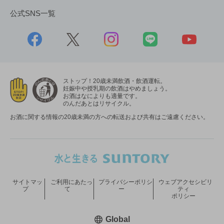
公式SNS一覧
ストップ！20歳未満飲酒・飲酒運転。
妊娠中や授乳期の飲酒はやめましょう。
お酒はなによりも適量です。
のんだあとはリサイクル。
お酒に関する情報の20歳未満の方への転送および共有はご遠慮ください。
サイトマッ
ご利用にあたっ
プライバシーポリシ
ウェブアクセシビリ
プ
て
ー
ティ
ポリシー
新しいウィンドウで開く
Global