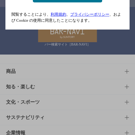
閲覧することにより、
利用規約
、
プライバシーポリシー
、およ
関連リンク
び Cookie の使用に同意したことになります。
バー検索サイト［BAR-NAVI］
商品
商品TOP
知る・楽しむ
商品一覧
知る・楽しむTOP
文化・スポーツ
商品発売情報
キャンペーン
文化・スポーツTOP
サステナビリティ
栄養成分一覧
工場見学
サントリーホール
サステナビリティTOP
企業情報