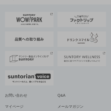
お料理・お酒レシピ
サントリー美術館
トップメッセージ
企業情報TOP
地域情報
サントリーサンバーズ大阪
サントリーが考えるサステナビリティ経営
企業概要
東京サントリーサンゴリアス
ESG情報ポータル
グループ企業一覧
サントリースポーツ
サステナビリティストーリーズ
事業所一覧
採用情報
お問い合わせ
Q&A
マイページ
メールマガジン