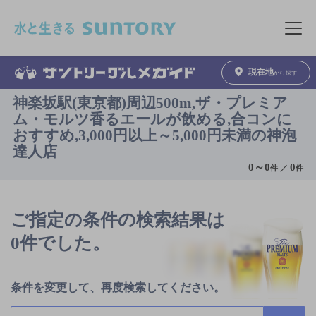
このページの本文へ移動
メニュ
現在地
から探す
神楽坂駅(東京都)周辺500m,ザ・プレミア
ム・モルツ香るエールが飲める,合コンに
おすすめ,3,000円以上～5,000円未満の神泡
達人店
0
～
0
0
件 ／
件
ご指定の条件の検索結果は
0件でした。
条件を変更して、再度検索してください。