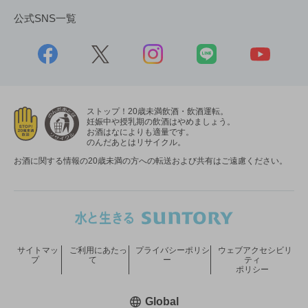
公式SNS一覧
ストップ！20歳未満飲酒・飲酒運転。
妊娠中や授乳期の飲酒はやめましょう。
お酒はなによりも適量です。
のんだあとはリサイクル。
お酒に関する情報の20歳未満の方への転送および共有はご遠慮ください。
サイトマッ
ご利用にあたっ
プライバシーポリシ
ウェブアクセシビリ
プ
て
ー
ティ
ポリシー
新しいウィンドウで開く
Global