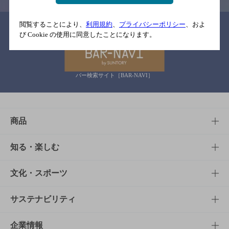
閲覧することにより、
利用規約
、
プライバシーポリシー
、およ
関連リンク
び Cookie の使用に同意したことになります。
バー検索サイト［BAR-NAVI］
商品
商品TOP
知る・楽しむ
商品一覧
知る・楽しむTOP
文化・スポーツ
商品発売情報
キャンペーン
文化・スポーツTOP
サステナビリティ
栄養成分一覧
工場見学
サントリーホール
サステナビリティTOP
企業情報