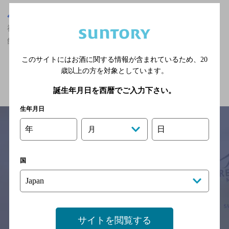
東京都
神楽坂駅(東京都)周辺500m
神楽坂駅(東京都)周辺500m,ザ・プレミアム・モルツ香るエールが
飲める,合コンにおすすめ,3,000円以上～5,000円未満の神泡達人店
このサイトにはお酒に関する情報が含まれているため、
20
歳以上の方を対象としています。
関連ページ
誕生年月日を西暦でご入力下さい。
生年月日
年
日
月
サイトマップ
ご意見・ご感想
利用規約
国
※それぞれのお店のメニューや営業時間などの掲載情報については、
予告なしに変更されることがありますので、
念のためお店にご確認の上ご来店くださいますようお願い申し上げま
す。
情報提供：ぐるなび
サイトを閲覧する