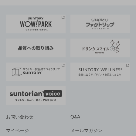
お料理・お酒レシピ
サントリー美術館
トップメッセージ
企業情報TOP
地域情報
サントリーサンバーズ大阪
サントリーが考えるサステナビリティ経営
企業概要
東京サントリーサンゴリアス
ESG情報ポータル
グループ企業一覧
サントリースポーツ
サステナビリティストーリーズ
事業所一覧
採用情報
お問い合わせ
Q&A
マイページ
メールマガジン