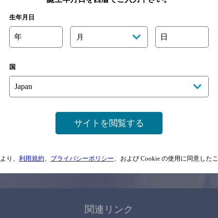
関連ページ
生年月日
年
日
月
国
サイトマップ
ご意見・ご感想
利用規約
サイトを閲覧する
情報については、
予告なしに変更されることがありますので、
念のためお店にご確
より、
利用規約
、
プライバシーポリシー
、および Cookie の使用に同意し
情報提供：ぐるなび
関連リンク