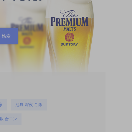
家
池袋 深夜 ご飯
駅 合コン