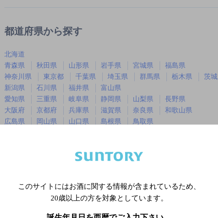
都道府県から探す
北海道
青森県
秋田県
山形県
岩手県
宮城県
福島県
神奈川県
東京都
千葉県
埼玉県
群馬県
栃木県
茨城
新潟県
石川県
福井県
富山県
愛知県
三重県
岐阜県
静岡県
山梨県
長野県
大阪府
京都府
兵庫県
滋賀県
奈良県
和歌山県
広島県
岡山県
山口県
島根県
鳥取県
徳島県
香川県
愛媛県
高知県
福岡県
佐賀県
長崎県
熊本県
大分県
宮崎県
鹿児島
沖縄県
このサイトにはお酒に関する情報が含まれているため、
20歳以上の方を対象としています。
※店舗によりハイボール取り扱い銘
誕生年月日を西暦でご入力下さい。