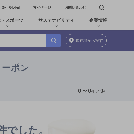
新しいウィンドウで開く
Global
マイページ
お問い合わせ
検索窓を開く
化・スポーツ
サステナビリティ
企業情報
現在地
から探す
クーポン
0
～
0
0
件 ／
件
0件でした。