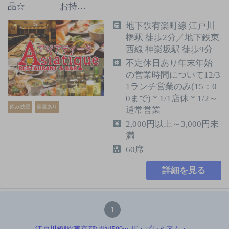
品☆ お持…
地下鉄有楽町線 江戸川
橋駅 徒歩2分／地下鉄東
西線 神楽坂駅 徒歩9分
不定休日あり年末年始
の営業時間について12/3
1ランチ営業のみ(15：0
0まで)＊1/1店休＊1/2～
飲み放題
個室あり
通常営業
2,000円以上～3,000円未
満
60席
詳細を見る
1