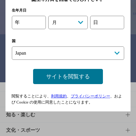
す。
生年月日
情報提供：ぐるなび
年
日
月
国
関連リンク
バー検索サイト［BAR-NAVI］
サイトを閲覧する
閲覧することにより、
利用規約
、
プライバシーポリシー
、およ
商品
び Cookie の使用に同意したことになります。
商品TOP
知る・楽しむ
商品一覧
知る・楽しむTOP
文化・スポーツ