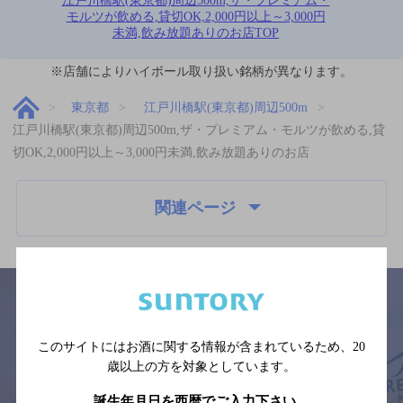
江戸川橋駅(東京都)周辺500m,ザ・プレミアム・
モルツが飲める,貸切OK,2,000円以上～3,000円
未満,飲み放題ありのお店TOP
※店舗によりハイボール取り扱い銘柄が異なります。
東京都
江戸川橋駅(東京都)周辺500m
江戸川橋駅(東京都)周辺500m,ザ・プレミアム・モルツが飲める,貸
切OK,2,000円以上～3,000円未満,飲み放題ありのお店
関連ページ
このサイトにはお酒に関する情報が含まれているため、
20
サイトマップ
ご意見・ご感想
利用規約
歳以上の方を対象としています。
※それぞれのお店のメニューや営業時間などの掲載情報については、
予告なしに変更されることがありますので、
誕生年月日を西暦でご入力下さい。
念のためお店にご確認の上ご来店くださいますようお願い申し上げま