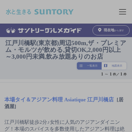
このページの本文へ移動
メニュ
現在地
から探す
江戸川橋駅(東京都)周辺500m,ザ・プレミア
ム・モルツが飲める,貸切OK,2,000円以上
～3,000円未満,飲み放題ありのお店
一覧表示
地図表示
1
～
1
1
件／
件
本場タイ＆アジアン料理 Asiatique 江戸川橋店
[居
酒屋]
江戸川橋駅徒歩2分♪女性に人気のアジアンダイニン
グ！本場のスパイスを多数使用したアジアン料理は絶