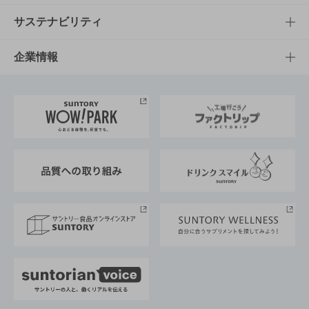
商品発売情報
キャンペーン
文化・スポーツTOP
サステナビリティ
栄養成分一覧
工場見学
サントリーホール
サステナビリティTOP
企業情報
お料理・お酒レシピ
サントリー美術館
トップメッセージ
企業情報TOP
地域情報
サントリーサンバーズ大阪
サントリーが考えるサステナビリティ経営
企業概要
東京サントリーサンゴリアス
ESG情報ポータル
グループ企業一覧
サントリースポーツ
サステナビリティストーリーズ
事業所一覧
採用情報