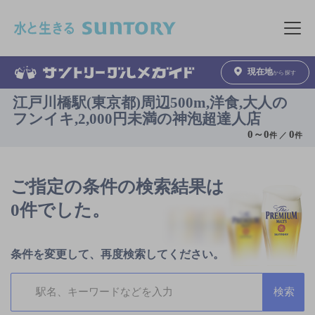
このページの本文へ移動
メニュ
現在地
から探す
江戸川橋駅(東京都)周辺500m,洋食,大人の
フンイキ,2,000円未満の神泡超達人店
0
～
0
0
件 ／
件
ご指定の条件の検索結果は
0件でした。
条件を変更して、再度検索してください。