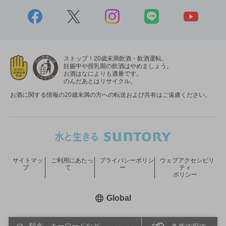
ストップ！20歳未満飲酒・飲酒運転。
妊娠中や授乳期の飲酒はやめましょう。
お酒はなによりも適量です。
のんだあとはリサイクル。
お酒に関する情報の20歳未満の方への転送および共有はご遠慮ください。
サイトマッ
ご利用にあたっ
プライバシーポリシ
ウェブアクセシビリ
プ
て
ー
ティ
ポリシー
新しいウィンドウで開く
Global
COPYRIGHT © SUNTORY HOLDINGS LIMITED.