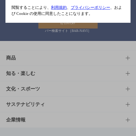
関連リンク
閲覧することにより、
利用規約
、
プライバシーポリシー
、およ
び Cookie の使用に同意したことになります。
バー検索サイト［BAR-NAVI］
商品
商品TOP
知る・楽しむ
商品一覧
知る・楽しむTOP
文化・スポーツ
商品発売情報
キャンペーン
文化・スポーツTOP
サステナビリティ
栄養成分一覧
工場見学
サントリーホール
サステナビリティTOP
企業情報
お料理・お酒レシピ
サントリー美術館
トップメッセージ
企業情報TOP