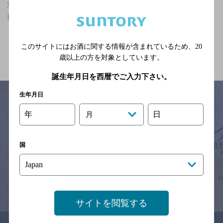
江戸川橋駅(東京都)周辺500m,洋食,大人のフンイキ,2,000円未満の
神泡超達人店
関連ページ
このサイトにはお酒に関する情報が含まれているため、
20
歳以上の方を対象としています。
誕生年月日を西暦でご入力下さい。
生年月日
年
日
月
サイトマップ
ご意見・ご感想
利用規約
※それぞれのお店のメニューや営業時間などの掲載情報については、
国
予告なしに変更されることがありますので、
念のためお店にご確認の上ご来店くださいますようお願い申し上げま
す。
情報提供：ぐるなび
サイトを閲覧する