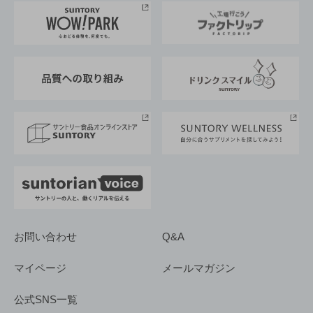
地域情報
サントリーサンバーズ大阪
サントリーが考えるサステナビリティ経営
企業概要
東京サントリーサンゴリアス
ESG情報ポータル
グループ企業一覧
サントリースポーツ
サステナビリティストーリーズ
事業所一覧
採用情報
お問い合わせ
Q&A
マイページ
メールマガジン
公式SNS一覧