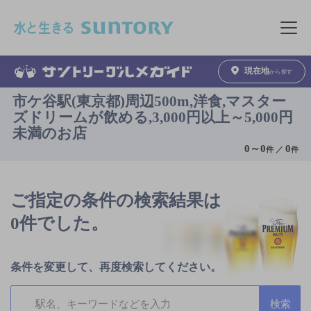
このページの本文へ移動
メニュ
現在地
から探す
市ケ谷駅(東京都)周辺500m,洋食,マスター
ズドリームが飲める,3,000円以上～5,000円
未満のお店
0
～
0
0
件 ／
件
ご指定の条件の検索結果は
0件でした。
条件を変更して、再度検索してください。