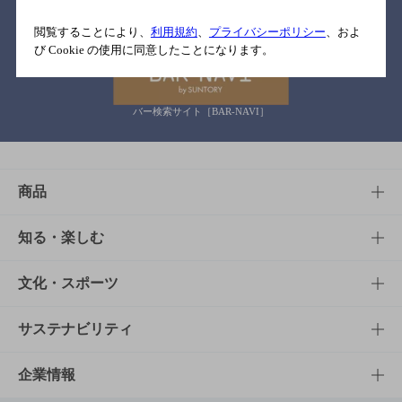
関連リンク
閲覧することにより、
利用規約
、
プライバシーポリシー
、およ
び Cookie の使用に同意したことになります。
バー検索サイト［BAR-NAVI］
商品
商品TOP
知る・楽しむ
商品一覧
知る・楽しむTOP
文化・スポーツ
商品発売情報
キャンペーン
文化・スポーツTOP
サステナビリティ
栄養成分一覧
工場見学
サントリーホール
サステナビリティTOP
企業情報