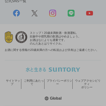
公式SNS一覧
ストップ！20歳未満飲酒・飲酒運転。
妊娠中や授乳期の飲酒はやめましょう。
お酒はなによりも適量です。
のんだあとはリサイクル。
お酒に関する情報の20歳未満の方への転送および共有はご遠慮ください。
サイトマッ
ご利用にあたっ
プライバシーポリシ
ウェブアクセシビリ
プ
て
ー
ティ
ポリシー
新しいウィンドウで開く
Global