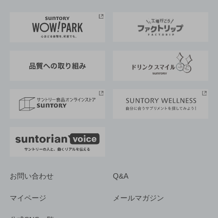
お料理・お酒レシピ
サントリー美術館
トップメッセージ
企業情報TOP
地域情報
サントリーサンバーズ大阪
サントリーが考えるサステナビリティ経営
企業概要
東京サントリーサンゴリアス
ESG情報ポータル
グループ企業一覧
サントリースポーツ
サステナビリティストーリーズ
事業所一覧
採用情報
お問い合わせ
Q&A
マイページ
メールマガジン