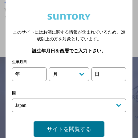
東京都
市ケ谷駅(東京都)周辺500m
市ケ谷駅(東京都)周辺500m,洋食,マスターズドリームが飲め
る,3,000円以上～5,000円未満のお店
このサイトにはお酒に関する情報が含まれているため、
20
関連ページ
歳以上の方を対象としています。
誕生年月日を西暦でご入力下さい。
生年月日
年
日
月
サイトマップ
ご意見・ご感想
利用規約
※それぞれのお店のメニューや営業時間などの掲載情報については、
国
予告なしに変更されることがありますので、
念のためお店にご確認の上ご来店くださいますようお願い申し上げま
す。
情報提供：ぐるなび
サイトを閲覧する