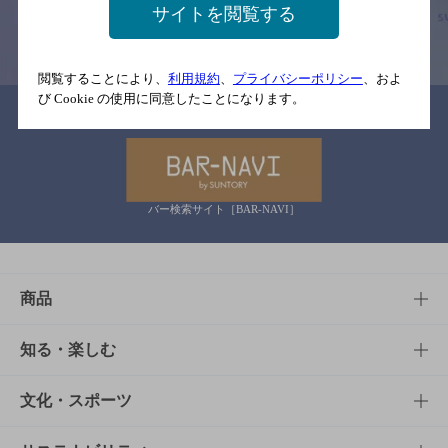
サイトを閲覧する
情報提供：ぐるなび
閲覧することにより、
利用規約
、
プライバシーポリシー
、およ
び Cookie の使用に同意したことになります。
関連リンク
バー検索サイト［BAR-NAVI］
商品
商品TOP
知る・楽しむ
商品一覧
知る・楽しむTOP
文化・スポーツ
商品発売情報