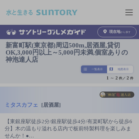
このページの本文へ移動
メニュ
現在地
から探す
新富町駅(東京都)周辺500m,居酒屋,貸切
OK,3,000円以上～5,000円未満,個室ありの
神泡達人店
一覧表示
地図表示
1
～
2
2
件／
件
ミタスカフェ
[居酒屋]
【東銀座駅徒歩2分/銀座駅徒歩4分/有楽町駅から徒歩6
分】木の温もり溢れる店内で板前特製料理を楽しみま
せんか！●…