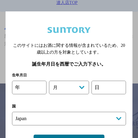
達人店TOP
※店舗によりハイボール取り扱い銘柄が異なります。
東京都
新富町駅(東京都)周辺500m
新富町駅(東京都)周辺500m,居酒屋,貸切OK,3,000円以上～5,000円未
満,個室ありの神泡達人店
このサイトにはお酒に関する情報が含まれているため、
20
歳以上の方を対象としています。
関連ページ
誕生年月日を西暦でご入力下さい。
生年月日
年
日
月
国
サイトマップ
ご意見・ご感想
利用規約
※それぞれのお店のメニューや営業時間などの掲載情報については、
予告なしに変更されることがありますので、
念のためお店にご確認の上ご来店くださいますようお願い申し上げま
す。