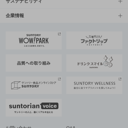
キャンペーン
文化・スポーツTOP
サステナビリティ
栄養成分一覧
工場見学
サントリーホール
サステナビリティTOP
企業情報
お料理・お酒レシピ
サントリー美術館
トップメッセージ
企業情報TOP
地域情報
サントリーサンバーズ大阪
サントリーが考えるサステナビリティ経営
企業概要
東京サントリーサンゴリアス
ESG情報ポータル
グループ企業一覧
サントリースポーツ
サステナビリティストーリーズ
事業所一覧
採用情報
お問い合わせ
Q&A