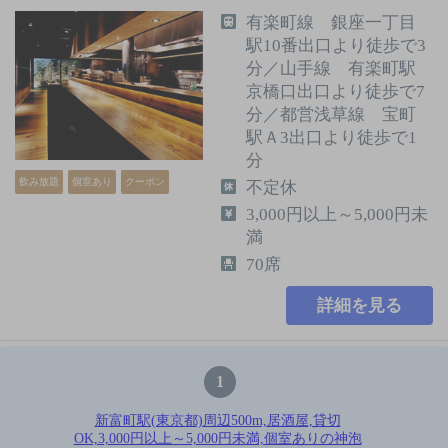
有楽町線 銀座一丁目
駅10番出口より徒歩で3
分／山手線 有楽町駅
京橋口出口より徒歩で7
分／都営浅草線 宝町
駅Ａ3出口より徒歩で1
分
飲み放題
個室あり
クーポン
不定休
3,000円以上～5,000円未
満
70席
詳細を見る
1
新富町駅(東京都)周辺500m,居酒屋,貸切
OK,3,000円以上～5,000円未満,個室ありの神泡