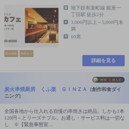
地下鉄有楽町線 銀座一
丁目駅 徒歩2分
3,000円以上～5,000円未
満
60席
飲み放題
個室あり
詳細を見る
炭火串焼厨房 くふ楽 ＧＩＮＺＡ
[創作和食ダイ
ニング]
全国各地から仕入れる自慢の串焼きは絶品。しかも1本
120円～とリーズナブル。お通し・サービス料は一切な
し ※【緊急事態宣…