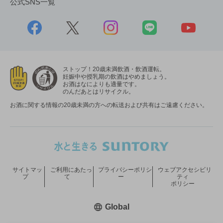
公式SNS一覧
ストップ！20歳未満飲酒・飲酒運転。
妊娠中や授乳期の飲酒はやめましょう。
お酒はなによりも適量です。
のんだあとはリサイクル。
お酒に関する情報の20歳未満の方への転送および共有はご遠慮ください。
サイトマッ
ご利用にあたっ
プライバシーポリシ
ウェブアクセシビリ
プ
て
ー
ティ
ポリシー
新しいウィンドウで開く
Global