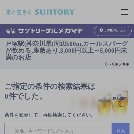
このページの本文へ移動
メニュ
現在地
から探す
戸塚駅(神奈川県)周辺500m,カールスバーグ
が飲める,座敷あり,3,000円以上～5,000円未
満のお店
0
～
0
0
件 ／
件
ご指定の条件の検索結果は
0件でした。
条件を変更して、再度検索してください。