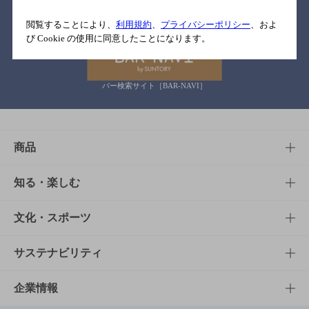
関連リンク
閲覧することにより、
利用規約
、
プライバシーポリシー
、およ
び Cookie の使用に同意したことになります。
バー検索サイト［BAR-NAVI］
商品
商品TOP
知る・楽しむ
商品一覧
知る・楽しむTOP
文化・スポーツ
商品発売情報
キャンペーン
文化・スポーツTOP
サステナビリティ
栄養成分一覧
工場見学
サントリーホール
サステナビリティTOP
企業情報