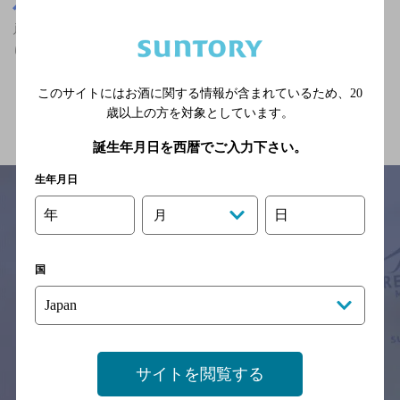
神奈川県
戸塚駅(神奈川県)周辺500m
戸塚駅(神奈川県)周辺500m,カールスバーグが飲める,座敷あ
り,3,000円以上～5,000円未満のお店
このサイトにはお酒に関する情報が含まれているため、
20
関連ページ
歳以上の方を対象としています。
誕生年月日を西暦でご入力下さい。
生年月日
年
日
月
サイトマップ
ご意見・ご感想
利用規約
※それぞれのお店のメニューや営業時間などの掲載情報については、
国
予告なしに変更されることがありますので、
念のためお店にご確認の上ご来店くださいますようお願い申し上げま
す。
情報提供：ぐるなび
サイトを閲覧する