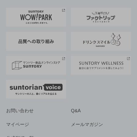
お料理・お酒レシピ
サントリー美術館
トップメッセージ
企業情報TOP
地域情報
サントリーサンバーズ大阪
サントリーが考えるサステナビリティ経営
企業概要
東京サントリーサンゴリアス
ESG情報ポータル
グループ企業一覧
サントリースポーツ
サステナビリティストーリーズ
事業所一覧
採用情報
お問い合わせ
Q&A
マイページ
メールマガジン