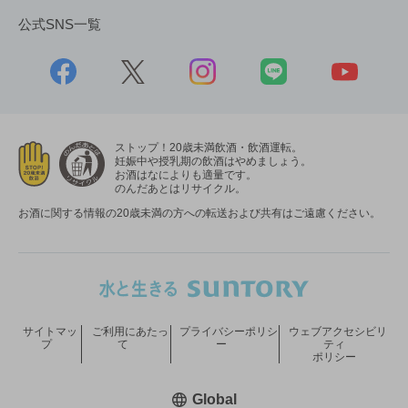
公式SNS一覧
ストップ！20歳未満飲酒・飲酒運転。
妊娠中や授乳期の飲酒はやめましょう。
お酒はなによりも適量です。
のんだあとはリサイクル。
お酒に関する情報の20歳未満の方への転送および共有はご遠慮ください。
サイトマッ
ご利用にあたっ
プライバシーポリシ
ウェブアクセシビリ
プ
て
ー
ティ
ポリシー
新しいウィンドウで開く
Global