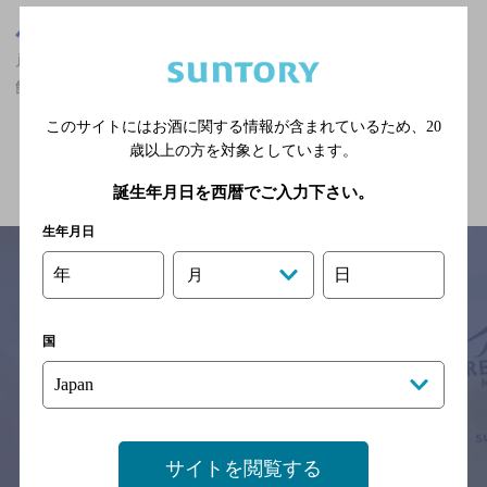
神奈川県
戸塚駅(神奈川県)周辺500m
戸塚駅(神奈川県)周辺500m,ザ・プレミアム・モルツ香るエールが
飲める,座敷あり,3,000円以上～5,000円未満,飲み放題ありのお店
このサイトにはお酒に関する情報が含まれているため、
20
歳以上の方を対象としています。
関連ページ
誕生年月日を西暦でご入力下さい。
生年月日
年
日
月
サイトマップ
ご意見・ご感想
利用規約
国
※それぞれのお店のメニューや営業時間などの掲載情報については、
予告なしに変更されることがありますので、
念のためお店にご確認の上ご来店くださいますようお願い申し上げま
す。
情報提供：ぐるなび
サイトを閲覧する