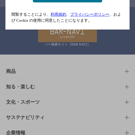
閲覧することにより、
利用規約
、
プライバシーポリシー
、およ
関連リンク
び Cookie の使用に同意したことになります。
バー検索サイト［BAR-NAVI］
商品
商品TOP
知る・楽しむ
商品一覧
知る・楽しむTOP
文化・スポーツ
商品発売情報
キャンペーン
文化・スポーツTOP
サステナビリティ
栄養成分一覧
工場見学
サントリーホール
サステナビリティTOP
企業情報