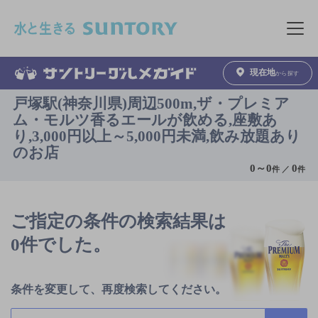
このページの本文へ移動
メニュ
現在地
から探す
戸塚駅(神奈川県)周辺500m,ザ・プレミア
ム・モルツ香るエールが飲める,座敷あ
り,3,000円以上～5,000円未満,飲み放題あり
のお店
0
～
0
0
件 ／
件
ご指定の条件の検索結果は
0件でした。
条件を変更して、再度検索してください。