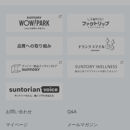
お料理・お酒レシピ
サントリー美術館
トップメッセージ
企業情報TOP
地域情報
サントリーサンバーズ大阪
サントリーが考えるサステナビリティ経営
企業概要
東京サントリーサンゴリアス
ESG情報ポータル
グループ企業一覧
サントリースポーツ
サステナビリティストーリーズ
事業所一覧
採用情報
お問い合わせ
Q&A
マイページ
メールマガジン