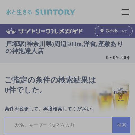
このページの本文へ移動
メニュ
現在地
から探す
戸塚駅(神奈川県)周辺500m,洋食,座敷あり
の神泡達人店
0
～
0
0
件 ／
件
ご指定の条件の検索結果は
0件でした。
条件を変更して、再度検索してください。