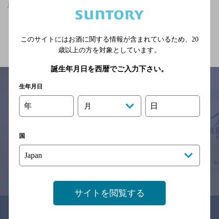
戸塚駅(神奈川県)周辺500m,洋食,座敷ありの神泡達人店
関連ページ
このサイトにはお酒に関する情報が含まれているため、
20
歳以上の方を対象としています。
誕生年月日を西暦でご入力下さい。
生年月日
年
日
月
サイトマップ
ご意見・ご感想
利用規約
※それぞれのお店のメニューや営業時間などの掲載情報については、
予告なしに変更されることがありますので、
国
念のためお店にご確認の上ご来店くださいますようお願い申し上げま
す。
情報提供：ぐるなび
サイトを閲覧する
関連リンク