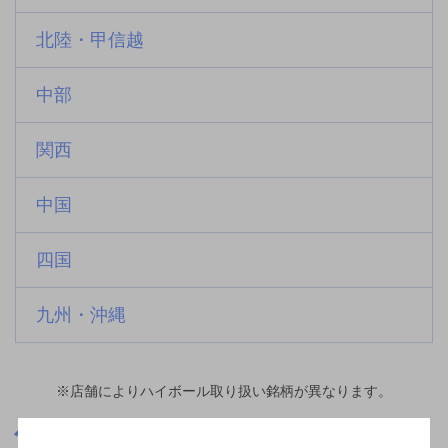
北陸・甲信越
中部
関西
中国
四国
九州・沖縄
※店舗によりハイボール取り扱い銘柄が異なります。
神奈川県
戸塚駅(神奈川県)周辺500m