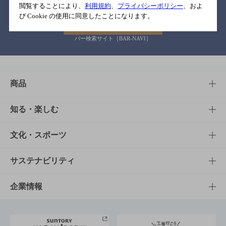
閲覧することにより、
利用規約
、
プライバシーポリシー
、およ
び Cookie の使用に同意したことになります。
バー検索サイト［BAR-NAVI］
商品
商品TOP
知る・楽しむ
商品一覧
知る・楽しむTOP
文化・スポーツ
商品発売情報
キャンペーン
文化・スポーツTOP
サステナビリティ
栄養成分一覧
工場見学
サントリーホール
サステナビリティTOP
企業情報
お料理・お酒レシピ
サントリー美術館
トップメッセージ
企業情報TOP