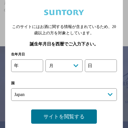
戸塚駅(神奈川県)周辺500m,マスターズドリームが飲める,座敷あり
の神泡達人店
関連ページ
このサイトにはお酒に関する情報が含まれているため、
20
歳以上の方を対象としています。
誕生年月日を西暦でご入力下さい。
生年月日
年
日
月
サイトマップ
ご意見・ご感想
利用規約
※それぞれのお店のメニューや営業時間などの掲載情報については、
国
予告なしに変更されることがありますので、
念のためお店にご確認の上ご来店くださいますようお願い申し上げま
す。
情報提供：ぐるなび
サイトを閲覧する