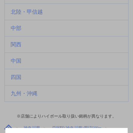
北陸・甲信越
中部
関西
中国
四国
九州・沖縄
※店舗によりハイボール取り扱い銘柄が異なります。
神奈川県
戸塚駅(神奈川県)周辺500m