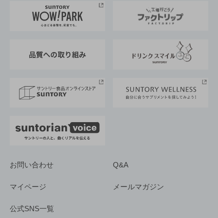
地域情報
サントリーサンバーズ大阪
サントリーが考えるサステナビリティ経営
企業概要
東京サントリーサンゴリアス
ESG情報ポータル
グループ企業一覧
サントリースポーツ
サステナビリティストーリーズ
事業所一覧
採用情報
お問い合わせ
Q&A
マイページ
メールマガジン
公式SNS一覧