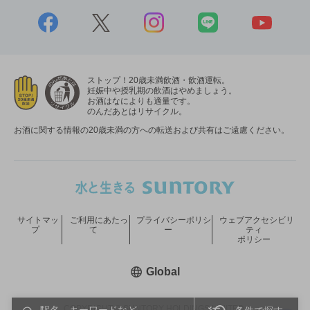
ストップ！20歳未満飲酒・飲酒運転。
妊娠中や授乳期の飲酒はやめましょう。
お酒はなによりも適量です。
のんだあとはリサイクル。
お酒に関する情報の20歳未満の方への転送および共有はご遠慮ください。
サイトマッ
ご利用にあたっ
プライバシーポリシ
ウェブアクセシビリ
プ
て
ー
ティ
ポリシー
新しいウィンドウで開く
Global
COPYRIGHT © SUNTORY HOLDINGS LIMITED.