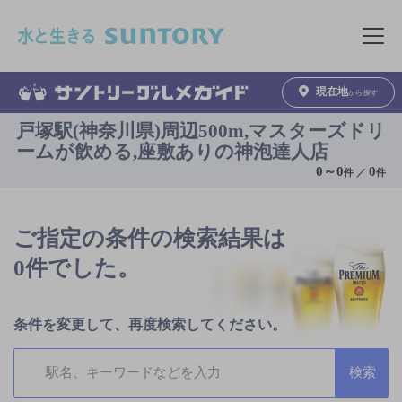
このページの本文へ移動
メニュ
現在地
から探す
戸塚駅(神奈川県)周辺500m,マスターズドリ
ームが飲める,座敷ありの神泡達人店
0
～
0
0
件 ／
件
ご指定の条件の検索結果は
0件でした。
条件を変更して、再度検索してください。