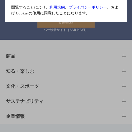
関連リンク
閲覧することにより、
利用規約
、
プライバシーポリシー
、およ
び Cookie の使用に同意したことになります。
バー検索サイト［BAR-NAVI］
商品
商品TOP
知る・楽しむ
商品一覧
知る・楽しむTOP
文化・スポーツ
商品発売情報
キャンペーン
文化・スポーツTOP
サステナビリティ
栄養成分一覧
工場見学
サントリーホール
サステナビリティTOP
企業情報
お料理・お酒レシピ
サントリー美術館
トップメッセージ
企業情報TOP