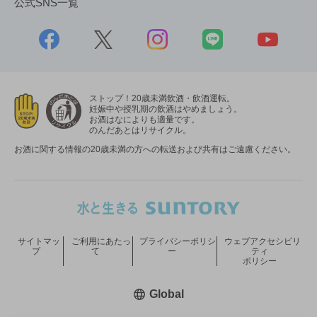
公式SNS一覧
ストップ！20歳未満飲酒・飲酒運転。
妊娠中や授乳期の飲酒はやめましょう。
お酒はなによりも適量です。
のんだあとはリサイクル。
お酒に関する情報の20歳未満の方への転送および共有はご遠慮ください。
サイトマッ
ご利用にあたっ
プライバシーポリシ
ウェブアクセシビリ
プ
て
ー
ティ
ポリシー
新しいウィンドウで開く
Global