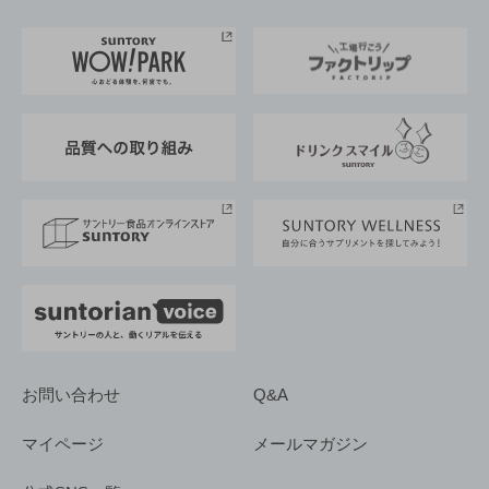
お料理・お酒レシピ
サントリー美術館
トップメッセージ
企業情報TOP
地域情報
サントリーサンバーズ大阪
サントリーが考えるサステナビリティ経営
企業概要
東京サントリーサンゴリアス
ESG情報ポータル
グループ企業一覧
サントリースポーツ
サステナビリティストーリーズ
事業所一覧
採用情報
お問い合わせ
Q&A
マイページ
メールマガジン