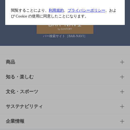
関連リンク
閲覧することにより、
利用規約
、
プライバシーポリシー
、およ
び Cookie の使用に同意したことになります。
バー検索サイト［BAR-NAVI］
商品
商品TOP
知る・楽しむ
商品一覧
知る・楽しむTOP
文化・スポーツ
商品発売情報
キャンペーン
文化・スポーツTOP
サステナビリティ
栄養成分一覧
工場見学
サントリーホール
サステナビリティTOP
企業情報