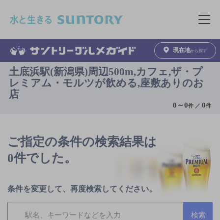
このページの本文へ移動
メニュ
現在地
から探す
土底浜駅(新潟県)周辺500m,カフェ,ザ・プ
レミアム・モルツが飲める,座敷ありのお
店
0
～
0
0
件 ／
件
ご指定の条件の検索結果は
0件でした。
条件を変更して、再度検索してください。