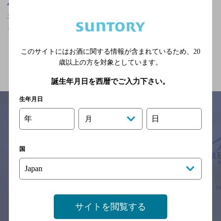
新潟県
土底浜駅(新潟県)周辺500m
土底浜駅(新潟県)周辺500m,カフェ,ザ・プレミアム・モルツが飲め
る,座敷ありのお店
このサイトにはお酒に関する情報が含まれているため、
20
関連ページ
歳以上の方を対象としています。
誕生年月日を西暦でご入力下さい。
生年月日
年
日
月
サイトマップ
ご意見・ご感想
利用規約
※それぞれのお店のメニューや営業時間などの掲載情報については、
国
予告なしに変更されることがありますので、
念のためお店にご確認の上ご来店くださいますようお願い申し上げま
す。
情報提供：ぐるなび
サイトを閲覧する