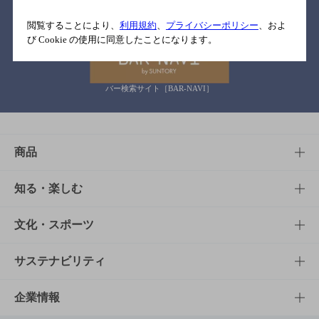
関連リンク
閲覧することにより、
利用規約
、
プライバシーポリシー
、およ
び Cookie の使用に同意したことになります。
バー検索サイト［BAR-NAVI］
商品
商品TOP
知る・楽しむ
商品一覧
知る・楽しむTOP
文化・スポーツ
商品発売情報
キャンペーン
文化・スポーツTOP
サステナビリティ
栄養成分一覧
工場見学
サントリーホール
サステナビリティTOP
企業情報