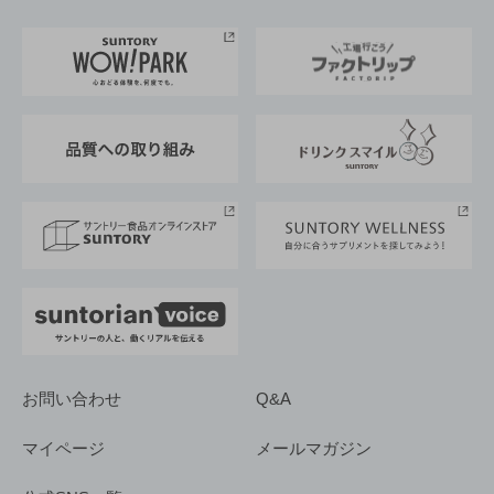
お料理・お酒レシピ
サントリー美術館
トップメッセージ
企業情報TOP
地域情報
サントリーサンバーズ大阪
サントリーが考えるサステナビリティ経営
企業概要
東京サントリーサンゴリアス
ESG情報ポータル
グループ企業一覧
サントリースポーツ
サステナビリティストーリーズ
事業所一覧
採用情報
お問い合わせ
Q&A
マイページ
メールマガジン