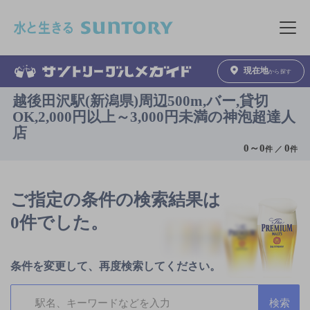
このページの本文へ移動
メニュ
現在地
から探す
越後田沢駅(新潟県)周辺500m,バー,貸切
OK,2,000円以上～3,000円未満の神泡超達人
店
0
～
0
0
件 ／
件
ご指定の条件の検索結果は
0件でした。
条件を変更して、再度検索してください。