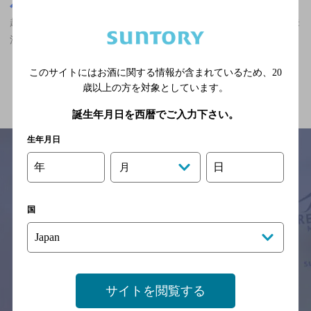
新潟県
越後田沢駅(新潟県)周辺500m
越後田沢駅(新潟県)周辺500m,バー,貸切OK,2,000円以上～3,000円未
満の神泡超達人店
このサイトにはお酒に関する情報が含まれているため、
20
関連ページ
歳以上の方を対象としています。
誕生年月日を西暦でご入力下さい。
生年月日
年
日
月
サイトマップ
ご意見・ご感想
利用規約
※それぞれのお店のメニューや営業時間などの掲載情報については、
国
予告なしに変更されることがありますので、
念のためお店にご確認の上ご来店くださいますようお願い申し上げま
す。
情報提供：ぐるなび
サイトを閲覧する