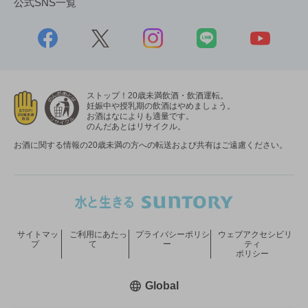
公式SNS一覧
ストップ！20歳未満飲酒・飲酒運転。
妊娠中や授乳期の飲酒はやめましょう。
お酒はなによりも適量です。
のんだあとはリサイクル。
お酒に関する情報の20歳未満の方への転送および共有はご遠慮ください。
サイトマッ
ご利用にあたっ
プライバシーポリシ
ウェブアクセシビリ
プ
て
ー
ティ
ポリシー
新しいウィンドウで開く
Global