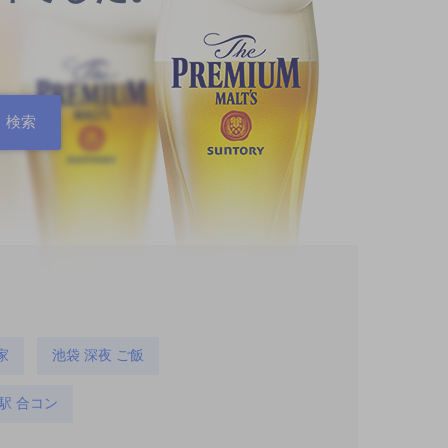
家
池袋 深夜 ご飯
駅 合コン