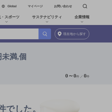
新しいウィンドウで開く
Global
マイページ
お問い合わせ
検索窓を開く
化・スポーツ
サステナビリティ
企業情報
現在地
から探す
円未満,個
0
～
0
0
件 ／
件
0件でした。