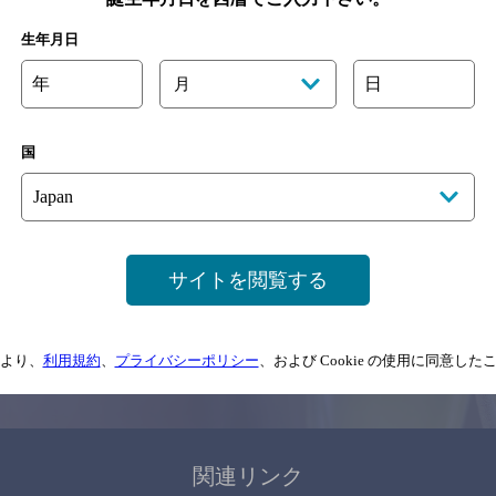
関連ページ
生年月日
年
日
月
国
サイトマップ
ご意見・ご感想
利用規約
サイトを閲覧する
情報については、
予告なしに変更されることがありますので、
念のためお店にご確
より、
利用規約
、
プライバシーポリシー
、および Cookie の使用に同意し
情報提供：ぐるなび
関連リンク