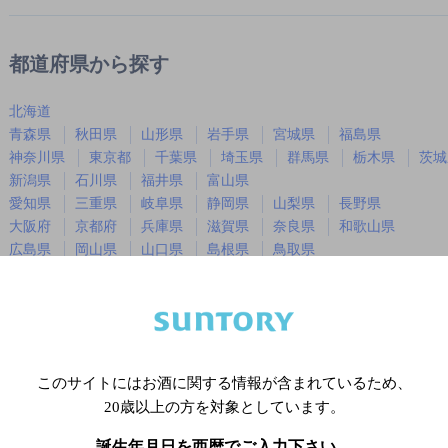
都道府県から探す
北海道
青森県
秋田県
山形県
岩手県
宮城県
福島県
神奈川県
東京都
千葉県
埼玉県
群馬県
栃木県
茨城
新潟県
石川県
福井県
富山県
愛知県
三重県
岐阜県
静岡県
山梨県
長野県
大阪府
京都府
兵庫県
滋賀県
奈良県
和歌山県
広島県
岡山県
山口県
島根県
鳥取県
徳島県
香川県
愛媛県
高知県
福岡県
佐賀県
長崎県
熊本県
大分県
宮崎県
鹿児島
沖縄県
このサイトにはお酒に関する情報が含まれているため、
20歳以上の方を対象としています。
※店舗によりハイボール取り扱い銘
誕生年月日を西暦でご入力下さい。