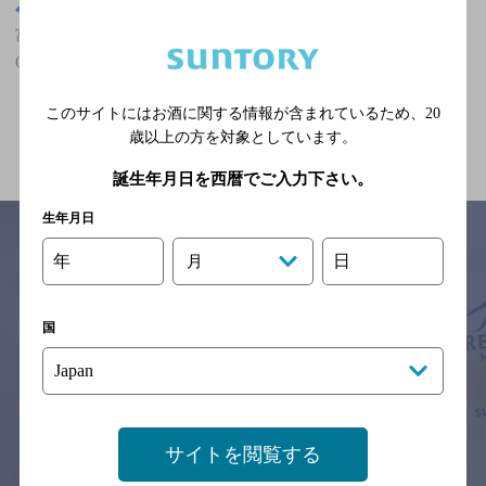
富山県
富山県,居酒屋,ザ・プレミアム・モルツ香るエールが飲める,貸切
OK,2,000円未満,個室ありのお店
このサイトにはお酒に関する情報が含まれているため、
20
関連ページ
歳以上の方を対象としています。
誕生年月日を西暦でご入力下さい。
生年月日
年
日
月
サイトマップ
ご意見・ご感想
利用規約
※それぞれのお店のメニューや営業時間などの掲載情報については、
国
予告なしに変更されることがありますので、
念のためお店にご確認の上ご来店くださいますようお願い申し上げま
す。
情報提供：ぐるなび
サイトを閲覧する