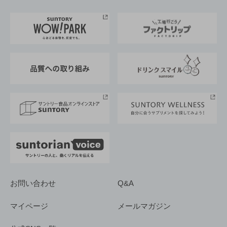
お料理・お酒レシピ
サントリー美術館
トップメッセージ
企業情報TOP
地域情報
サントリーサンバーズ大阪
サントリーが考えるサステナビリティ経営
企業概要
東京サントリーサンゴリアス
ESG情報ポータル
グループ企業一覧
サントリースポーツ
サステナビリティストーリーズ
事業所一覧
採用情報
お問い合わせ
Q&A
マイページ
メールマガジン