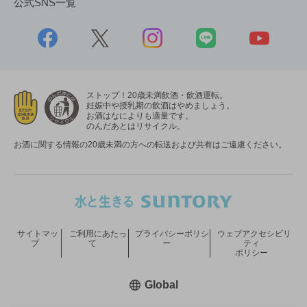
公式SNS一覧
ストップ！20歳未満飲酒・飲酒運転。
妊娠中や授乳期の飲酒はやめましょう。
お酒はなによりも適量です。
のんだあとはリサイクル。
お酒に関する情報の20歳未満の方への転送および共有はご遠慮ください。
サイトマッ
ご利用にあたっ
プライバシーポリシ
ウェブアクセシビリ
プ
て
ー
ティ
ポリシー
新しいウィンドウで開く
Global