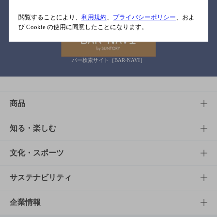
関連リンク
閲覧することにより、
利用規約
、
プライバシーポリシー
、およ
び Cookie の使用に同意したことになります。
バー検索サイト［BAR-NAVI］
商品
商品TOP
知る・楽しむ
商品一覧
知る・楽しむTOP
文化・スポーツ
商品発売情報
キャンペーン
文化・スポーツTOP
サステナビリティ
栄養成分一覧
工場見学
サントリーホール
サステナビリティTOP
企業情報