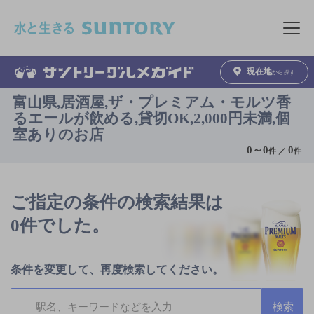
このページの本文へ移動
メニュ
現在地
から探す
富山県,居酒屋,ザ・プレミアム・モルツ香
るエールが飲める,貸切OK,2,000円未満,個
室ありのお店
0
～
0
0
件 ／
件
ご指定の条件の検索結果は
0件でした。
条件を変更して、再度検索してください。