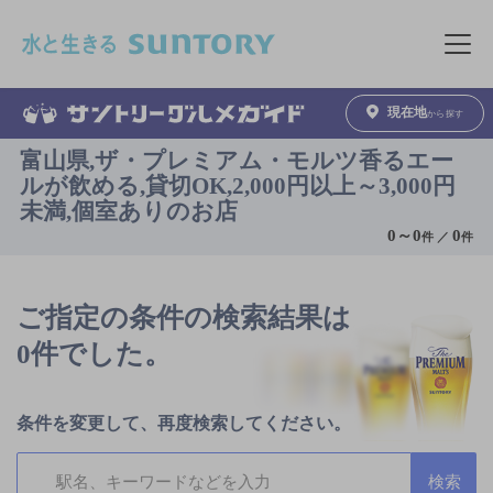
このページの本文へ移動
メニュ
現在地
から探す
富山県,ザ・プレミアム・モルツ香るエー
ルが飲める,貸切OK,2,000円以上～3,000円
未満,個室ありのお店
0
～
0
0
件 ／
件
ご指定の条件の検索結果は
0件でした。
条件を変更して、再度検索してください。