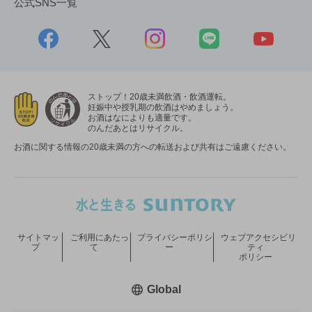
公式SNS一覧
ストップ！20歳未満飲酒・飲酒運転。
妊娠中や授乳期の飲酒はやめましょう。
お酒はなによりも適量です。
のんだあとはリサイクル。
お酒に関する情報の20歳未満の方への転送および共有はご遠慮ください。
サイトマッ
ご利用にあたっ
プライバシーポリシ
ウェブアクセシビリ
プ
て
ー
ティ
ポリシー
新しいウィンドウで開く
Global