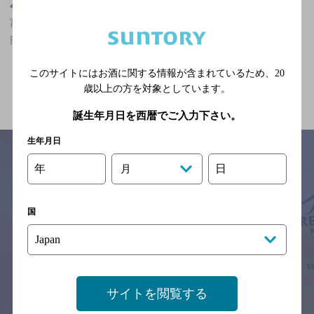
富山県
富山県,ザ・プレミアム・モルツ香るエールが飲める,貸切OK,2,000
円以上～3,000円未満,個室ありのお店
このサイトにはお酒に関する情報が含まれているため、
20
関連ページ
歳以上の方を対象としています。
誕生年月日を西暦でご入力下さい。
生年月日
年
日
月
サイトマップ
ご意見・ご感想
利用規約
※それぞれのお店のメニューや営業時間などの掲載情報については、
国
予告なしに変更されることがありますので、
念のためお店にご確認の上ご来店くださいますようお願い申し上げま
す。
情報提供：ぐるなび
サイトを閲覧する