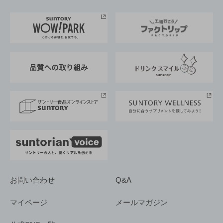
お料理・お酒レシピ
サントリー美術館
トップメッセージ
企業情報TOP
地域情報
サントリーサンバーズ大阪
サントリーが考えるサステナビリティ経営
企業概要
東京サントリーサンゴリアス
ESG情報ポータル
グループ企業一覧
サントリースポーツ
サステナビリティストーリーズ
事業所一覧
採用情報
お問い合わせ
Q&A
マイページ
メールマガジン