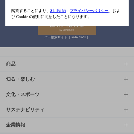
関連リンク
閲覧することにより、
利用規約
、
プライバシーポリシー
、およ
び Cookie の使用に同意したことになります。
バー検索サイト［BAR-NAVI］
商品
商品TOP
知る・楽しむ
商品一覧
知る・楽しむTOP
文化・スポーツ
商品発売情報
キャンペーン
文化・スポーツTOP
サステナビリティ
栄養成分一覧
工場見学
サントリーホール
サステナビリティTOP
企業情報