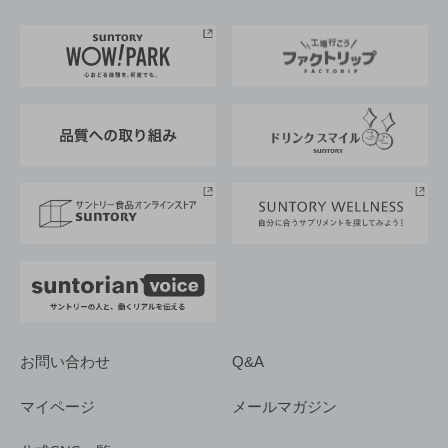
お料理・お酒レシピ
サントリー美術館
トップメッセージ
企業情報TOP
地域情報
サントリーサンバーズ大阪
サントリーが考えるサステナビリティ経営
企業概要
東京サントリーサンゴリアス
ESG情報ポータル
グループ企業一覧
サントリースポーツ
サステナビリティストーリーズ
事業所一覧
採用情報
お問い合わせ
Q&A
マイページ
メールマガジン