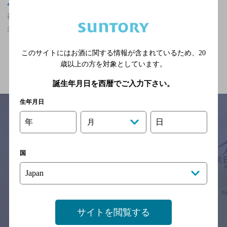
福井県
福井県,居酒屋,マスターズドリームが飲める,3,000円以上～5,000円
未満,個室ありのお店
このサイトにはお酒に関する情報が含まれているため、
20
関連ページ
歳以上の方を対象としています。
誕生年月日を西暦でご入力下さい。
生年月日
年
日
月
サイトマップ
ご意見・ご感想
利用規約
※それぞれのお店のメニューや営業時間などの掲載情報については、
国
予告なしに変更されることがありますので、
念のためお店にご確認の上ご来店くださいますようお願い申し上げま
す。
情報提供：ぐるなび
サイトを閲覧する