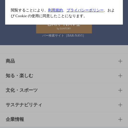
関連リンク
閲覧することにより、
利用規約
、
プライバシーポリシー
、およ
び Cookie の使用に同意したことになります。
バー検索サイト［BAR-NAVI］
商品
商品TOP
知る・楽しむ
商品一覧
知る・楽しむTOP
文化・スポーツ
商品発売情報
キャンペーン
文化・スポーツTOP
サステナビリティ
栄養成分一覧
工場見学
サントリーホール
サステナビリティTOP
企業情報