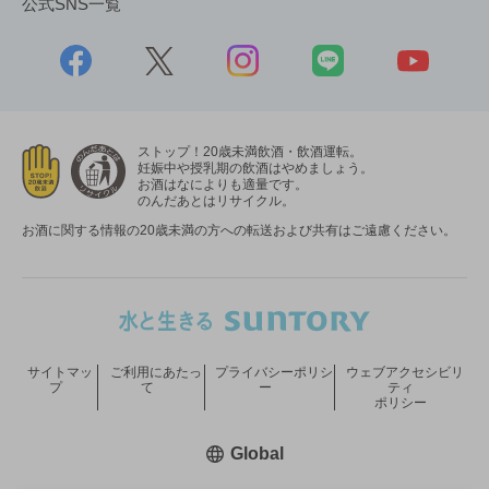
公式SNS一覧
ストップ！20歳未満飲酒・飲酒運転。
妊娠中や授乳期の飲酒はやめましょう。
お酒はなによりも適量です。
のんだあとはリサイクル。
お酒に関する情報の20歳未満の方への転送および共有はご遠慮ください。
サイトマッ
ご利用にあたっ
プライバシーポリシ
ウェブアクセシビリ
プ
て
ー
ティ
ポリシー
新しいウィンドウで開く
Global