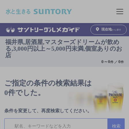
このページの本文へ移動
メニュ
現在地
から探す
福井県,居酒屋,マスターズドリームが飲め
る,3,000円以上～5,000円未満,個室ありのお
店
0
～
0
0
件 ／
件
ご指定の条件の検索結果は
0件でした。
条件を変更して、再度検索してください。