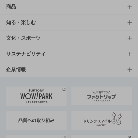
商品
商品TOP
知る・楽しむ
商品一覧
知る・楽しむTOP
文化・スポーツ
商品発売情報
キャンペーン
文化・スポーツTOP
サステナビリティ
栄養成分一覧
工場見学
サントリーホール
サステナビリティTOP
企業情報
お料理・お酒レシピ
サントリー美術館
トップメッセージ
企業情報TOP
地域情報
サントリーサンバーズ大阪
サントリーが考えるサステナビリティ経営
企業概要
東京サントリーサンゴリアス
ESG情報ポータル
グループ企業一覧
サントリースポーツ
サステナビリティストーリーズ
事業所一覧