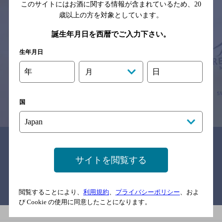
このサイトにはお酒に関する情報が含まれているため、
20
歳以上の方を対象としています。
誕生年月日を西暦でご入力下さい。
サイトマップ
ご意見・ご感想
利用規約
生年月日
※それぞれのお店のメニューや営業時間などの掲載情報については、
予告なしに変更されることがありますので、
念のためお店にご確認の上ご来店くださいますようお願い申し上げま
年
日
月
す。
情報提供：ぐるなび
国
関連リンク
サイトを閲覧する
バー検索サイト［BAR-NAVI］
閲覧することにより、
利用規約
、
プライバシーポリシー
、およ
び Cookie の使用に同意したことになります。