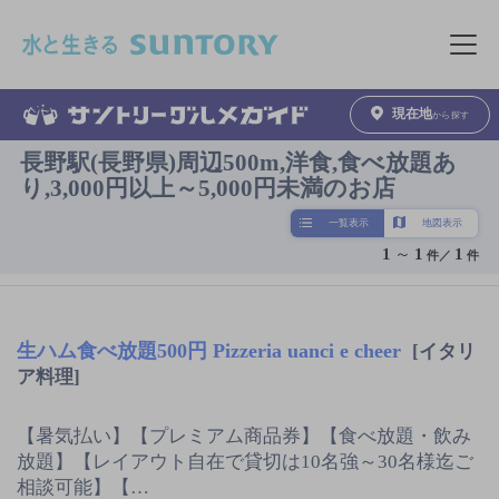
このページの本文へ移動
メニュ
現在地
から探す
長野駅(長野県)周辺500m,洋食,食べ放題あ
り,3,000円以上～5,000円未満のお店
一覧表示
地図表示
1
～
1
1
件／
件
生ハム食べ放題500円 Pizzeria uanci e cheer
[イタリ
ア料理]
【暑気払い】【プレミアム商品券】【食べ放題・飲み
放題】【レイアウト自在で貸切は10名強～30名様迄ご
相談可能】【…