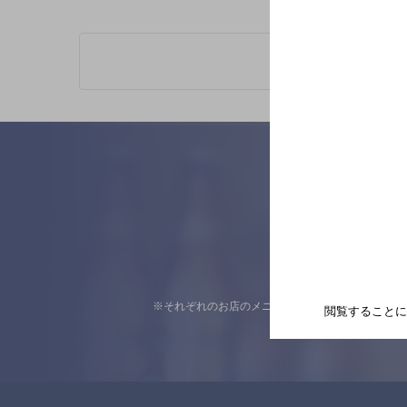
※それぞれのお店のメニューや営業時間などの掲載
閲覧することに