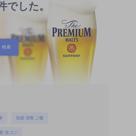
0件でした。
家
池袋 深夜 ご飯
駅 合コン