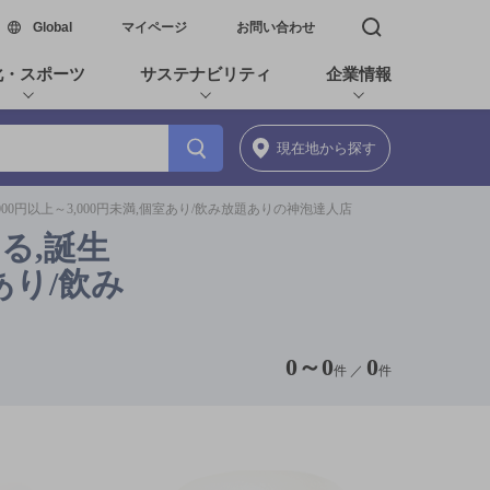
新しいウィンドウで開く
Global
マイページ
お問い合わせ
検索窓を開く
化・スポーツ
サステナビリティ
企業情報
現在地
から探す
00円以上～3,000円未満,個室あり/飲み放題ありの神泡達人店
る,誕生
あり/飲み
0
～
0
0
件 ／
件