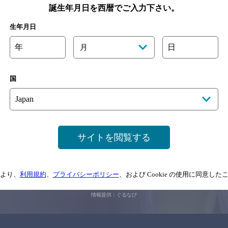
誕生年月日を西暦でご入力下さい。
生年月日
関連ページ
年
日
月
国
サイトを閲覧する
サイトマップ
ご意見・ご感想
利用規約
情報については、
予告なしに変更されることがありますので、
念のためお店にご確
より、
利用規約
、
プライバシーポリシー
、および Cookie の使用に同意し
情報提供：ぐるなび