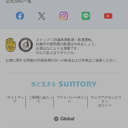
公式SNS一覧
ストップ！20歳未満飲酒・飲酒運転。
妊娠中や授乳期の飲酒はやめましょう。
お酒はなによりも適量です。
のんだあとはリサイクル。
お酒に関する情報の20歳未満の方への転送および共有はご遠慮ください。
サイトマッ
ご利用にあたっ
プライバシーポリシ
ウェブアクセシビリ
プ
て
ー
ティ
ポリシー
新しいウィンドウで開く
Global