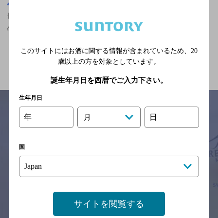
長野県
長野駅(長野県)周辺500m
長野駅(長野県)周辺500m,ザ・プレミアム・モルツ香るエールが飲
める,スポーツ観戦ができるのお店
このサイトにはお酒に関する情報が含まれているため、
20
関連ページ
歳以上の方を対象としています。
誕生年月日を西暦でご入力下さい。
生年月日
年
日
月
サイトマップ
ご意見・ご感想
利用規約
※それぞれのお店のメニューや営業時間などの掲載情報については、
国
予告なしに変更されることがありますので、
念のためお店にご確認の上ご来店くださいますようお願い申し上げま
す。
情報提供：ぐるなび
サイトを閲覧する