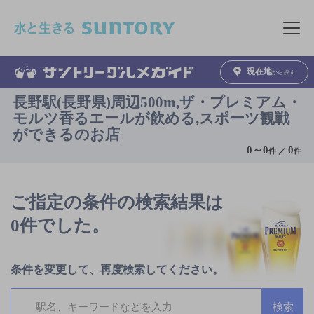
このページの本文へ移動
メニュ
現在地
から探す
長野駅(長野県)周辺500m,ザ・プレミアム・
モルツ香るエールが飲める,スポーツ観戦
ができるのお店
0
～
0
0
件 ／
件
ご指定の条件の検索結果は
0件でした。
条件を変更して、再度検索してください。