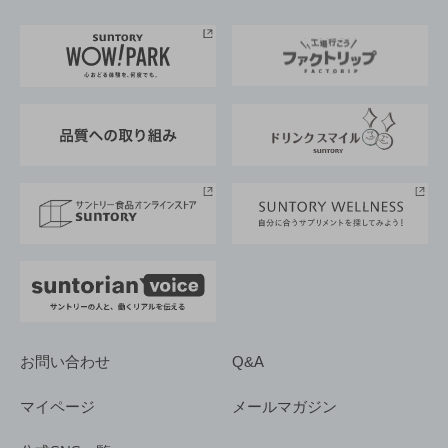
お料理・お酒レシピ
サントリー美術館
トップメッセージ
企業情報TOP
地域情報
サントリーサンバーズ大阪
サントリーが考えるサステナビリティ経営
企業概要
東京サントリーサンゴリアス
ESG情報ポータル
グループ企業一覧
サントリースポーツ
サステナビリティストーリーズ
事業所一覧
採用情報
お問い合わせ
Q&A
マイページ
メールマガジン