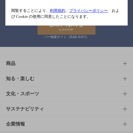
関連リンク
閲覧することにより、
利用規約
、
プライバシーポリシー
、およ
び Cookie の使用に同意したことになります。
バー検索サイト［BAR-NAVI］
商品
商品TOP
知る・楽しむ
商品一覧
知る・楽しむTOP
文化・スポーツ
商品発売情報
キャンペーン
文化・スポーツTOP
サステナビリティ
栄養成分一覧
工場見学
サントリーホール
サステナビリティTOP
企業情報