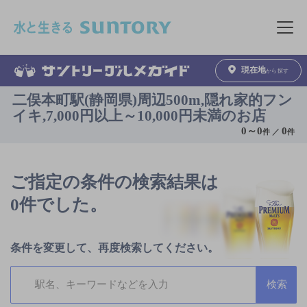
このページの本文へ移動
メニュ
現在地
から探す
二俣本町駅(静岡県)周辺500m,隠れ家的フン
イキ,7,000円以上～10,000円未満のお店
0
～
0
0
件 ／
件
ご指定の条件の検索結果は
0件でした。
条件を変更して、再度検索してください。