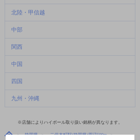
北陸・甲信越
中部
関西
中国
四国
九州・沖縄
※店舗によりハイボール取り扱い銘柄が異なります。
静岡県
二俣本町駅(静岡県)周辺500m