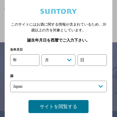
二俣本町駅(静岡県)周辺500m,隠れ家的フンイキ,7,000円以上～
10,000円未満のお店
関連ページ
このサイトにはお酒に関する情報が含まれているため、
20
歳以上の方を対象としています。
誕生年月日を西暦でご入力下さい。
生年月日
年
日
月
サイトマップ
ご意見・ご感想
利用規約
※それぞれのお店のメニューや営業時間などの掲載情報については、
国
予告なしに変更されることがありますので、
念のためお店にご確認の上ご来店くださいますようお願い申し上げま
す。
情報提供：ぐるなび
サイトを閲覧する