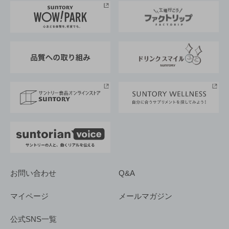
地域情報
サントリーサンバーズ大阪
サントリーが考えるサステナビリティ経営
企業概要
東京サントリーサンゴリアス
ESG情報ポータル
グループ企業一覧
サントリースポーツ
サステナビリティストーリーズ
事業所一覧
採用情報
お問い合わせ
Q&A
マイページ
メールマガジン
公式SNS一覧