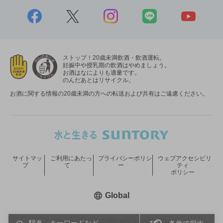
ストップ！20歳未満飲酒・飲酒運転。
妊娠中や授乳期の飲酒はやめましょう。
お酒はなによりも適量です。
のんだあとはリサイクル。
お酒に関する情報の20歳未満の方への転送および共有はご遠慮ください。
サイトマッ
ご利用にあたっ
プライバシーポリシ
ウェブアクセシビリ
プ
て
ー
ティ
ポリシー
新しいウィンドウで開く
Global
COPYRIGHT © SUNTORY HOLDINGS LIMITED.