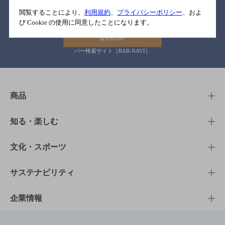
関連リンク
閲覧することにより、
利用規約
、
プライバシーポリシー
、およ
び Cookie の使用に同意したことになります。
バー検索サイト［BAR-NAVI］
商品
商品TOP
知る・楽しむ
商品一覧
知る・楽しむTOP
文化・スポーツ
商品発売情報
キャンペーン
文化・スポーツTOP
サステナビリティ
栄養成分一覧
工場見学
サントリーホール
サステナビリティTOP
企業情報
お料理・お酒レシピ
サントリー美術館
トップメッセージ
企業情報TOP