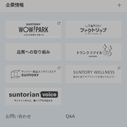
栄養成分一覧
工場見学
サントリーホール
サステナビリティTOP
企業情報
お料理・お酒レシピ
サントリー美術館
トップメッセージ
企業情報TOP
地域情報
サントリーサンバーズ大阪
サントリーが考えるサステナビリティ経営
企業概要
東京サントリーサンゴリアス
ESG情報ポータル
グループ企業一覧
サントリースポーツ
サステナビリティストーリーズ
事業所一覧
採用情報
お問い合わせ
Q&A