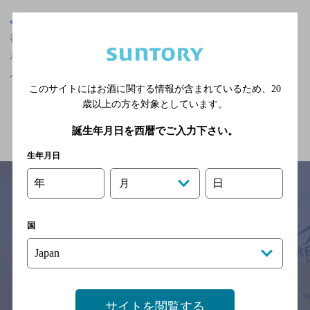
京都府
福知山駅(京都府)周辺500m
福知山駅(京都府)周辺500m,洋食,ザ・プレミアム・モルツ香るエー
ルが飲める,合コンにおすすめ,5,000円以上～7,000円未満の神泡達
人店
このサイトにはお酒に関する情報が含まれているため、
20
歳以上の方を対象としています。
関連ページ
誕生年月日を西暦でご入力下さい。
生年月日
年
日
月
サイトマップ
ご意見・ご感想
利用規約
国
※それぞれのお店のメニューや営業時間などの掲載情報については、
予告なしに変更されることがありますので、
念のためお店にご確認の上ご来店くださいますようお願い申し上げま
す。
サイトを閲覧する
情報提供：ぐるなび