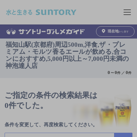
このページの本文へ移動
メニュ
現在地
から探す
福知山駅(京都府)周辺500m,洋食,ザ・プレ
ミアム・モルツ香るエールが飲める,合コ
ンにおすすめ,5,000円以上～7,000円未満の
神泡達人店
0
～
0
0
件 ／
件
ご指定の条件の検索結果は
0件でした。
条件を変更して、再度検索してください。