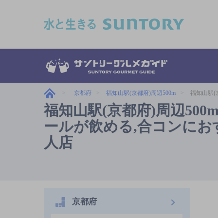
このページの本文へ移動
京都府
福知山駅(京都府)周辺500m
福知山駅(
福知山駅(京都府)周辺50
ールが飲める,合コンにおすす
人店
京都府