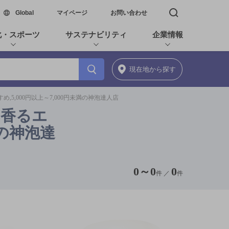
新しいウィンドウで開く
Global
マイページ
お問い合わせ
検索窓を開く
化・スポーツ
サステナビリティ
企業情報
現在地
から探す
5,000円以上～7,000円未満の神泡達人店
ツ香るエ
満の神泡達
0
～
0
0
件 ／
件