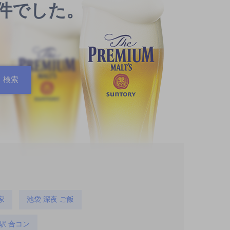
0件でした。
家
池袋 深夜 ご飯
駅 合コン