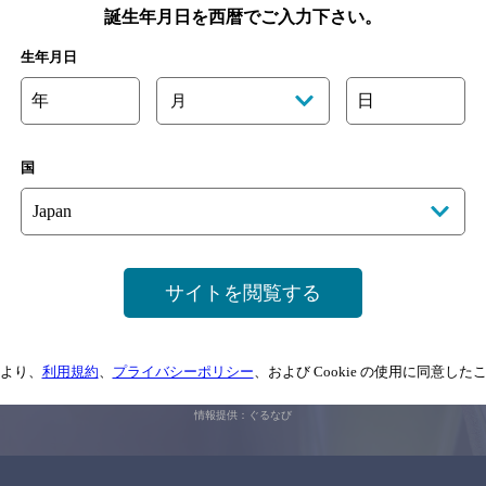
誕生年月日を西暦でご入力下さい。
生年月日
関連ページ
年
日
月
国
サイトを閲覧する
サイトマップ
ご意見・ご感想
利用規約
情報については、
予告なしに変更されることがありますので、
念のためお店にご確
より、
利用規約
、
プライバシーポリシー
、および Cookie の使用に同意し
情報提供：ぐるなび