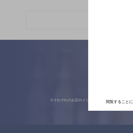
※それぞれのお店のメニューや営業時間などの掲載
閲覧することに