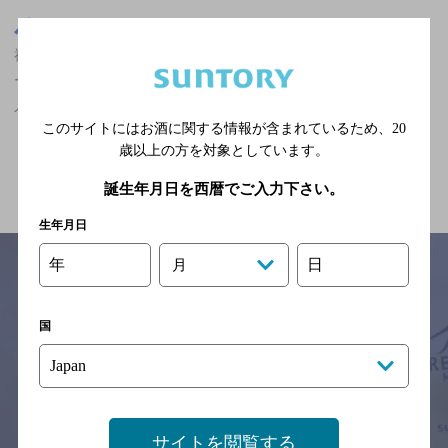
京都府
福知山駅(京都府)周辺500m
福知山駅(京都府)周辺500m,居酒屋,ザ・プレミアム・モルツ香るエ
ールが飲める,掘りごたつあり,5,000円以上～7,000円未満の神泡達
人店
このサイトにはお酒に関する情報が含まれているため、
20
歳以上の方を対象としています。
関連ページ
誕生年月日を西暦でご入力下さい。
生年月日
年
日
月
サイトマップ
ご意見・ご感想
利用規約
国
※それぞれのお店のメニューや営業時間などの掲載情報については、
予告なしに変更されることがありますので、
念のためお店にご確認の上ご来店くださいますようお願い申し上げま
す。
サイトを閲覧する
情報提供：ぐるなび