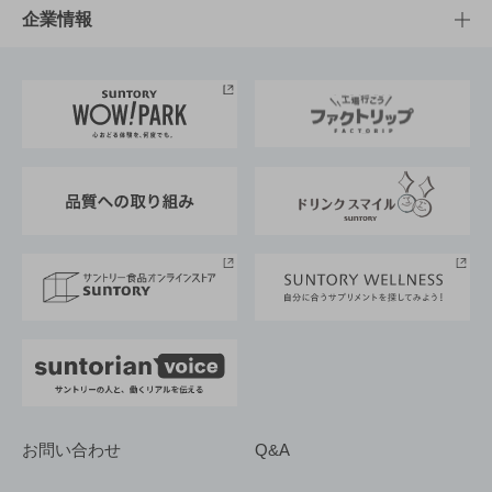
栄養成分一覧
工場見学
サントリーホール
サステナビリティTOP
企業情報
お料理・お酒レシピ
サントリー美術館
トップメッセージ
企業情報TOP
地域情報
サントリーサンバーズ大阪
サントリーが考えるサステナビリティ経営
企業概要
東京サントリーサンゴリアス
ESG情報ポータル
グループ企業一覧
サントリースポーツ
サステナビリティストーリーズ
事業所一覧
採用情報
お問い合わせ
Q&A