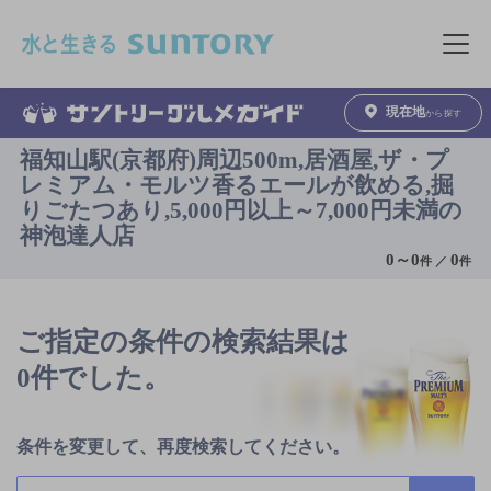
このページの本文へ移動
メニュ
現在地
から探す
福知山駅(京都府)周辺500m,居酒屋,ザ・プ
レミアム・モルツ香るエールが飲める,掘
りごたつあり,5,000円以上～7,000円未満の
神泡達人店
0
～
0
0
件 ／
件
ご指定の条件の検索結果は
0件でした。
条件を変更して、再度検索してください。