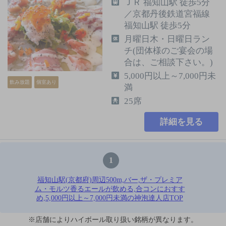
ＪＲ 福知山駅 徒歩5分
／京都丹後鉄道宮福線
福知山駅 徒歩5分
月曜日木・日曜日ラン
チ(団体様のご宴会の場
合は、ご相談下さい。)
5,000円以上～7,000円未
飲み放題
個室あり
満
25席
詳細を見る
1
福知山駅(京都府)周辺500m,バー,ザ・プレミア
ム・モルツ香るエールが飲める,合コンにおすす
め,5,000円以上～7,000円未満の神泡達人店TOP
※店舗によりハイボール取り扱い銘柄が異なります。