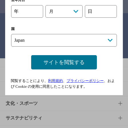
生年月日
年
日
月
関連リンク
国
バー検索サイト［BAR-NAVI］
サイトを閲覧する
商品
閲覧することにより、
利用規約
、
プライバシーポリシー
、およ
び Cookie の使用に同意したことになります。
商品TOP
知る・楽しむ
商品一覧
知る・楽しむTOP
文化・スポーツ
商品発売情報
キャンペーン
文化・スポーツTOP
サステナビリティ