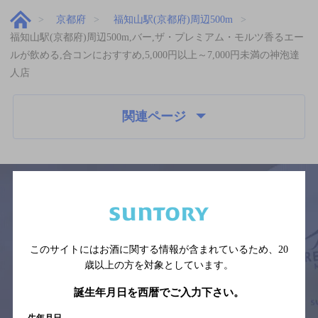
京都府
福知山駅(京都府)周辺500m
福知山駅(京都府)周辺500m,バー,ザ・プレミアム・モルツ香るエー
ルが飲める,合コンにおすすめ,5,000円以上～7,000円未満の神泡達
人店
関連ページ
サイトマップ
ご意見・ご感想
利用規約
※それぞれのお店のメニューや営業時間などの掲載情報については、
このサイトにはお酒に関する情報が含まれているため、
20
予告なしに変更されることがありますので、
歳以上の方を対象としています。
念のためお店にご確認の上ご来店くださいますようお願い申し上げま
す。
誕生年月日を西暦でご入力下さい。
情報提供：ぐるなび