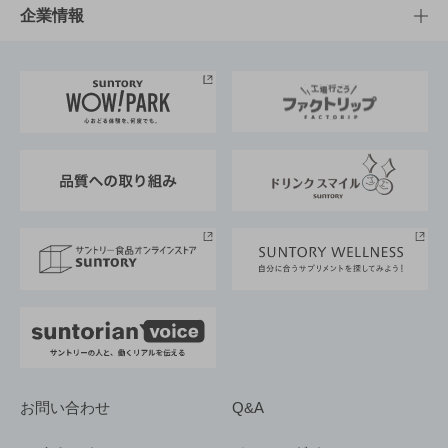
栄養成分一覧
工場見学
サントリーホール
サステナビリティTOP
企業情報
お料理・お酒レシピ
サントリー美術館
トップメッセージ
企業情報TOP
地域情報
サントリーサンバーズ大阪
サントリーが考えるサステナビリティ経営
企業概要
東京サントリーサンゴリアス
ESG情報ポータル
グループ企業一覧
サントリースポーツ
サステナビリティストーリーズ
事業所一覧
採用情報
お問い合わせ
Q&A