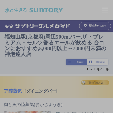
このページの本文へ移動
メニュ
現在地
から探す
福知山駅(京都府)周辺500m,バー,ザ・プレ
ミアム・モルツ香るエールが飲める,合コ
ンにおすすめ,5,000円以上～7,000円未満の
神泡達人店
一覧表示
地図表示
1
～
1
1
件／
件
ア陸蒸気
[ダイニングバー]
肉と魚の陸蒸気(おかじょうき)