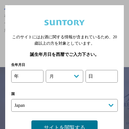
大阪府
布施駅(大阪府)周辺500m
布施駅(大阪府)周辺500m,海鮮料理,ザ・プレミアム・モルツ香るエ
ールが飲める,オシャレなフンイキ,3,000円以上～5,000円未満,飲み
放題あり/クーポンありのお店
このサイトにはお酒に関する情報が含まれているため、
20
歳以上の方を対象としています。
関連ページ
誕生年月日を西暦でご入力下さい。
生年月日
年
日
月
サイトマップ
ご意見・ご感想
利用規約
国
※それぞれのお店のメニューや営業時間などの掲載情報については、
予告なしに変更されることがありますので、
念のためお店にご確認の上ご来店くださいますようお願い申し上げま
す。
サイトを閲覧する
情報提供：ぐるなび