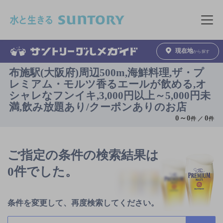
このページの本文へ移動
メニュ
現在地
から探す
布施駅(大阪府)周辺500m,海鮮料理,ザ・プ
レミアム・モルツ香るエールが飲める,オ
シャレなフンイキ,3,000円以上～5,000円未
満,飲み放題あり/クーポンありのお店
0
～
0
0
件 ／
件
ご指定の条件の検索結果は
0件でした。
条件を変更して、再度検索してください。