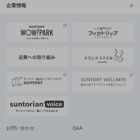
栄養成分一覧
工場見学
サントリーホール
サステナビリティTOP
企業情報
お料理・お酒レシピ
サントリー美術館
トップメッセージ
企業情報TOP
地域情報
サントリーサンバーズ大阪
サントリーが考えるサステナビリティ経営
企業概要
東京サントリーサンゴリアス
ESG情報ポータル
グループ企業一覧
サントリースポーツ
サステナビリティストーリーズ
事業所一覧
採用情報
お問い合わせ
Q&A