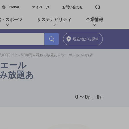
新しいウィンドウで開く
Global
マイページ
お問い合わせ
検索窓を開く
化・スポーツ
サステナビリティ
企業情報
現在地
から探す
000円以上～5,000円未満,飲み放題あり/クーポンありのお店
るエール
飲み放題あ
0
～
0
0
件 ／
件