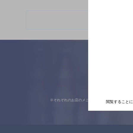
※それぞれのお店のメニューや営業時間などの掲載
閲覧することに