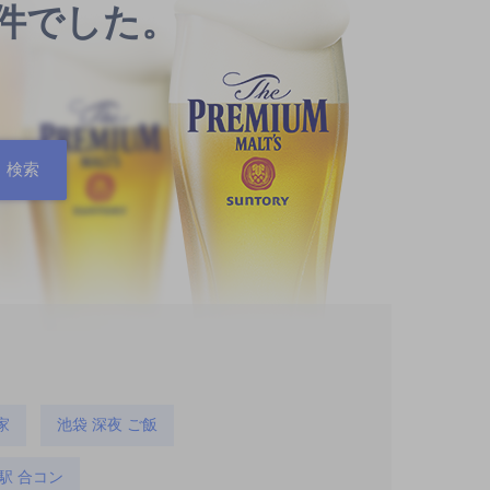
0件でした。
家
池袋 深夜 ご飯
駅 合コン