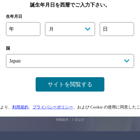
誕生年月日を西暦でご入力下さい。
生年月日
関連ページ
年
日
月
国
サイトを閲覧する
サイトマップ
ご意見・ご感想
利用規約
情報については、
予告なしに変更されることがありますので、
念のためお店にご確
より、
利用規約
、
プライバシーポリシー
、および Cookie の使用に同意し
情報提供：ぐるなび