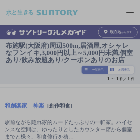
このページの本文へ移動
メニュ
現在地
から探す
布施駅(大阪府)周辺500m,居酒屋,オシャレ
なフンイキ,3,000円以上～5,000円未満,個室
あり/飲み放題あり/クーポンありのお店
一覧表示
地図表示
1
～
1
1
件／
件
和創楽家 神楽
[創作和食]
駅前ながら隠れ家的ムードたっぷりの一軒家。ハイセ
ンスな空間は、ゆったりとしたカウンター席から個室
までと様々。和食修行を積…