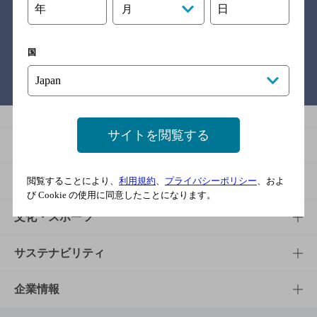
年
日
月
関連リンク
国
バー検索サイト［BAR-NAVI］
サイトを閲覧する
商品
商品TOP
知る・楽しむ
閲覧することにより、
利用規約
、
プライバシーポリシー
、およ
び Cookie の使用に同意したことになります。
商品一覧
知る・楽しむTOP
文化・スポーツ
商品発売情報
キャンペーン
文化・スポーツTOP
サステナビリティ
栄養成分一覧
工場見学
サントリーホール
サステナビリティTOP
企業情報