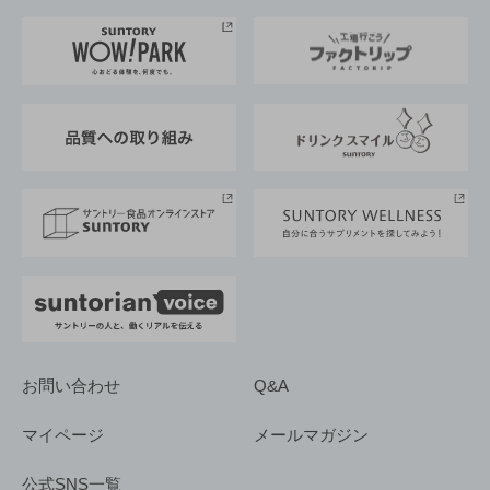
お料理・お酒レシピ
サントリー美術館
トップメッセージ
企業情報TOP
地域情報
サントリーサンバーズ大阪
サントリーが考えるサステナビリティ経営
企業概要
東京サントリーサンゴリアス
ESG情報ポータル
グループ企業一覧
サントリースポーツ
サステナビリティストーリーズ
事業所一覧
採用情報
お問い合わせ
Q&A
マイページ
メールマガジン
公式SNS一覧