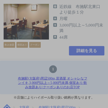
近鉄線 布施駅北東口
より徒歩１分
月曜
3,000円以上～5,000円未
満
44席
飲み放題
個室あり
クーポン
詳細を見る
1
布施駅(大阪府)周辺500m,居酒屋,オシャレなフ
ンイキ,3,000円以上～5,000円未満,個室あり/飲
み放題あり/クーポンありのお店TOP
※店舗によりハイボール取り扱い銘柄が異なります。
大阪府
布施駅(大阪府)周辺500m