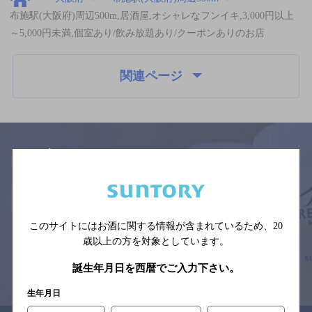
布施駅(大阪府)周辺500m,居酒屋,オシャレなフンイキ,3,000円以上
～5,000円未満,個室あり/飲み放題あり/クーポンありのお店
関連ページ
サイトマップ
ご意見・ご感想
利用規約
※それぞれのお店のメニューや営業時間などの掲載情報については、
予告なしに変更されることがありますので、
このサイトにはお酒に関する情報が含まれているため、
20
念のためお店にご確認の上ご来店くださいますようお願い申し上げま
す。
歳以上の方を対象としています。
誕生年月日を西暦でご入力下さい。
情報提供：ぐるなび
生年月日