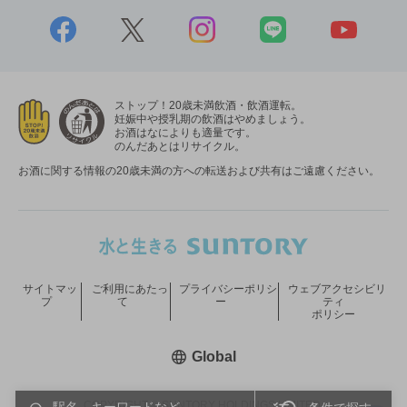
ストップ！20歳未満飲酒・飲酒運転。
妊娠中や授乳期の飲酒はやめましょう。
お酒はなによりも適量です。
のんだあとはリサイクル。
お酒に関する情報の20歳未満の方への転送および共有はご遠慮ください。
サイトマッ
ご利用にあたっ
プライバシーポリシ
ウェブアクセシビリ
プ
て
ー
ティ
ポリシー
新しいウィンドウで開く
Global
COPYRIGHT © SUNTORY HOLDINGS LIMITED.