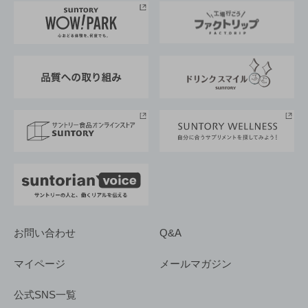
地域情報
サントリーサンバーズ大阪
サントリーが考えるサステナビリティ経営
企業概要
東京サントリーサンゴリアス
ESG情報ポータル
グループ企業一覧
サントリースポーツ
サステナビリティストーリーズ
事業所一覧
採用情報
お問い合わせ
Q&A
マイページ
メールマガジン
公式SNS一覧