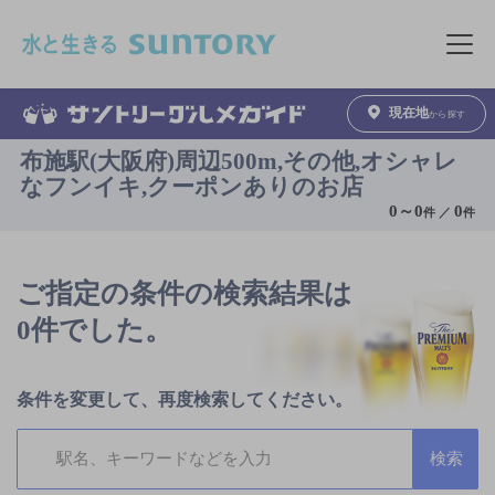
このページの本文へ移動
メニュ
現在地
から探す
布施駅(大阪府)周辺500m,その他,オシャレ
なフンイキ,クーポンありのお店
0
～
0
0
件 ／
件
ご指定の条件の検索結果は
0件でした。
条件を変更して、再度検索してください。