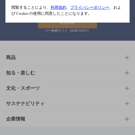
関連リンク
閲覧することにより、
利用規約
、
プライバシーポリシー
、およ
び Cookie の使用に同意したことになります。
バー検索サイト［BAR-NAVI］
商品
商品TOP
知る・楽しむ
商品一覧
知る・楽しむTOP
文化・スポーツ
商品発売情報
キャンペーン
文化・スポーツTOP
サステナビリティ
栄養成分一覧
工場見学
サントリーホール
サステナビリティTOP
企業情報
お料理・お酒レシピ
サントリー美術館
トップメッセージ
企業情報TOP