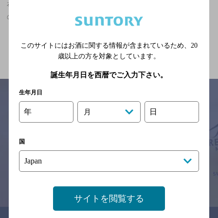
布施駅(大阪府)周辺500m,その他,オシャレなフンイキ,クーポンあり
のお店
関連ページ
このサイトにはお酒に関する情報が含まれているため、
20
歳以上の方を対象としています。
誕生年月日を西暦でご入力下さい。
生年月日
年
日
月
サイトマップ
ご意見・ご感想
利用規約
※それぞれのお店のメニューや営業時間などの掲載情報については、
国
予告なしに変更されることがありますので、
念のためお店にご確認の上ご来店くださいますようお願い申し上げま
す。
情報提供：ぐるなび
サイトを閲覧する