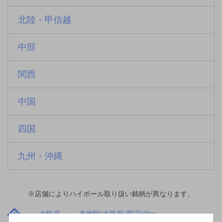
北陸・甲信越
中部
関西
中国
四国
九州・沖縄
※店舗によりハイボール取り扱い銘柄が異なります。
大阪府
布施駅(大阪府)周辺500m