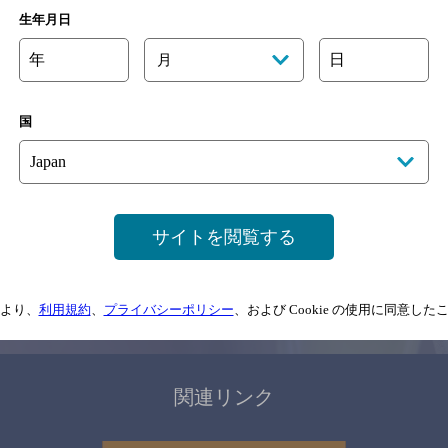
関連ページ
生年月日
年
日
月
国
サイトマップ
ご意見・ご感想
利用規約
サイトを閲覧する
情報については、
予告なしに変更されることがありますので、
念のためお店にご確
より、
利用規約
、
プライバシーポリシー
、および Cookie の使用に同意し
情報提供：ぐるなび
関連リンク