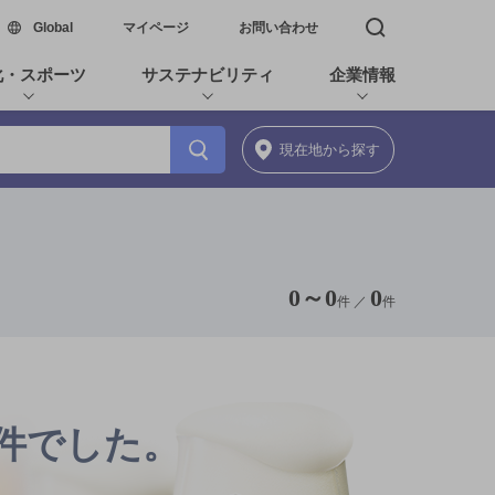
新しいウィンドウで開く
Global
マイページ
お問い合わせ
検索窓を開く
化・スポーツ
サステナビリティ
企業情報
現在地
から探す
0
～
0
0
件 ／
件
0件でした。