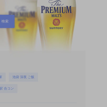
家
池袋 深夜 ご飯
駅 合コン