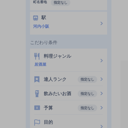
町名番地
指定なし
駅
河内小阪
こだわり条件
料理ジャンル
居酒屋
達人ランク
指定なし
飲みたいお酒
指定なし
予算
指定なし
目的