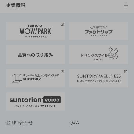
栄養成分一覧
工場見学
サントリーホール
サステナビリティTOP
企業情報
お料理・お酒レシピ
サントリー美術館
トップメッセージ
企業情報TOP
地域情報
サントリーサンバーズ大阪
サントリーが考えるサステナビリティ経営
企業概要
東京サントリーサンゴリアス
ESG情報ポータル
グループ企業一覧
サントリースポーツ
サステナビリティストーリーズ
事業所一覧
採用情報
お問い合わせ
Q&A