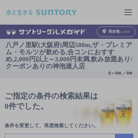
このページの本文へ移動
メニュ
現在地
から探す
八戸ノ里駅(大阪府)周辺500m,ザ・プレミア
ム・モルツが飲める,合コンにおすす
め,2,000円以上～3,000円未満,飲み放題あり/
クーポンありの神泡達人店
0
～
0
0
件 ／
件
ご指定の条件の検索結果は
0件でした。
条件を変更して、再度検索してください。