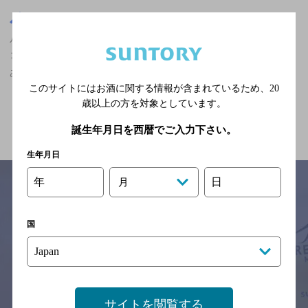
大阪府
八戸ノ里駅(大阪府)周辺500m
八戸ノ里駅(大阪府)周辺500m,ザ・プレミアム・モルツが飲める,合
コンにおすすめ,2,000円以上～3,000円未満,飲み放題あり/クーポン
ありの神泡達人店
このサイトにはお酒に関する情報が含まれているため、
20
歳以上の方を対象としています。
関連ページ
誕生年月日を西暦でご入力下さい。
生年月日
年
日
月
サイトマップ
ご意見・ご感想
利用規約
国
※それぞれのお店のメニューや営業時間などの掲載情報については、
予告なしに変更されることがありますので、
念のためお店にご確認の上ご来店くださいますようお願い申し上げま
す。
サイトを閲覧する
情報提供：ぐるなび