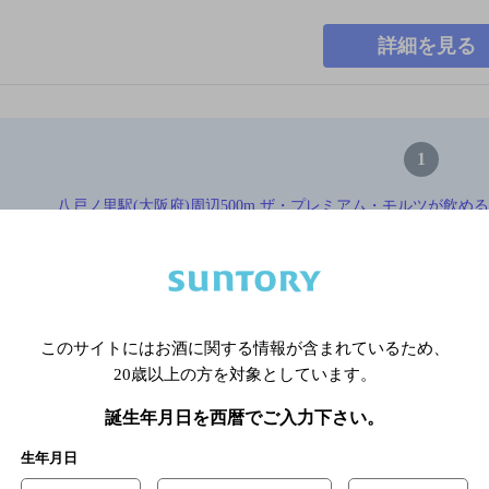
詳細を見る
1
八戸ノ里駅(大阪府)周辺500m,ザ・プレミアム・モルツが飲める,合
満,飲み放題ありの神泡達人
※店舗によりハイボール取り扱い銘
このサイトにはお酒に関する情報が含まれているため、
20歳以上の方を対象としています。
関連ページ
誕生年月日を西暦でご入力下さい。
生年月日