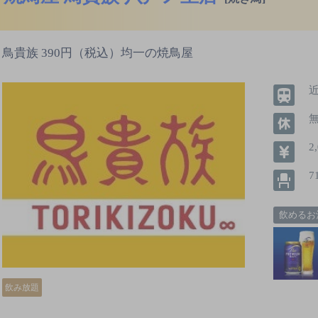
鳥貴族 390円（税込）均一の焼鳥屋
無
2
7
飲めるお
飲み放題