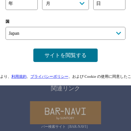
年
日
月
国
サイトマップ
ご意見・ご感想
利用規約
情報については、
予告なしに変更されることがありますので、
念のためお店にご確
サイトを閲覧する
情報提供：ぐるなび
より、
利用規約
、
プライバシーポリシー
、および Cookie の使用に同意し
関連リンク
バー検索サイト［BAR-NAVI］