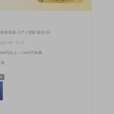
近鉄奈良線 八戸ノ里駅 徒歩2分
12／31・1／1
,000円以上～3,000円未満
1席
酒