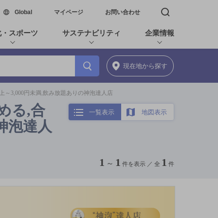
新しいウィンドウで開く
Global
マイページ
お問い合わせ
検索窓を開く
化・スポーツ
サステナビリティ
企業情報
現在地
から探す
以上～3,000円未満,飲み放題ありの神泡達人店
める,合
一覧表示
地図表示
の神泡達人
1
1
1
～
件を表示 ／
全
件