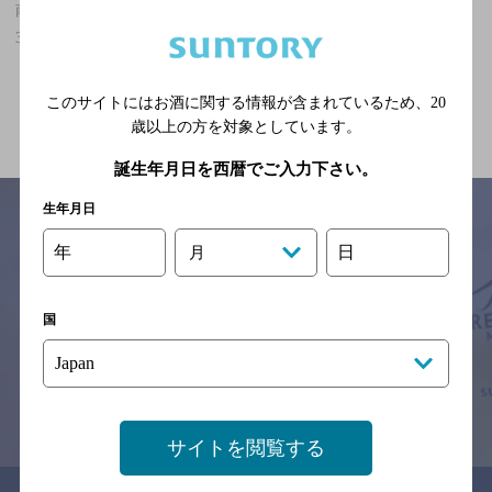
南茨木駅(大阪府)周辺500m,エスニック・無国籍,2,000円以上～
3,000円未満のお店
関連ページ
このサイトにはお酒に関する情報が含まれているため、
20
歳以上の方を対象としています。
誕生年月日を西暦でご入力下さい。
生年月日
年
日
月
サイトマップ
ご意見・ご感想
利用規約
※それぞれのお店のメニューや営業時間などの掲載情報については、
国
予告なしに変更されることがありますので、
念のためお店にご確認の上ご来店くださいますようお願い申し上げま
す。
情報提供：ぐるなび
サイトを閲覧する