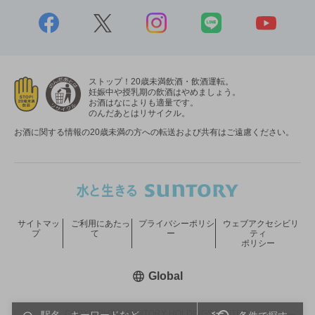
ストップ！20歳未満飲酒・飲酒運転。
妊娠中や授乳期の飲酒はやめましょう。
お酒はなによりも適量です。
のんだあとはリサイクル。
お酒に関する情報の20歳未満の方への転送および共有はご遠慮ください。
サイトマッ
ご利用にあたっ
プライバシーポリシ
ウェブアクセシビリ
プ
て
ー
ティ
ポリシー
新しいウィンドウで開く
Global
COPYRIGHT © SUNTORY HOLDINGS LIMITED.