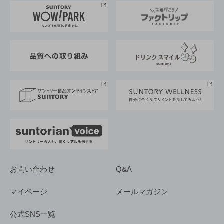
地域情報
サントリーサンバーズ大阪
サントリーが考えるサステナビリティ経営
企業概要
東京サントリーサンゴリアス
ESG情報ポータル
グループ企業一覧
サントリースポーツ
サステナビリティストーリーズ
事業所一覧
採用情報
お問い合わせ
Q&A
マイページ
メールマガジン
公式SNS一覧