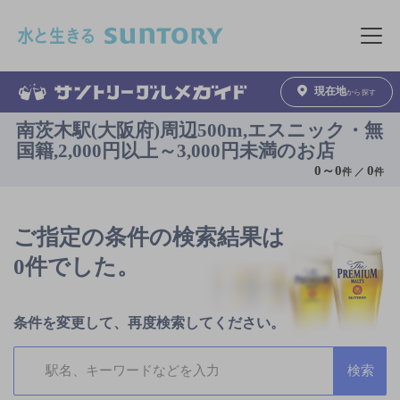
このページの本文へ移動
メニュ
現在地
から探す
南茨木駅(大阪府)周辺500m,エスニック・無
国籍,2,000円以上～3,000円未満のお店
0
～
0
0
件 ／
件
ご指定の条件の検索結果は
0件でした。
条件を変更して、再度検索してください。