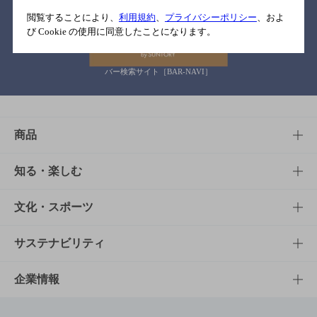
関連リンク
閲覧することにより、
利用規約
、
プライバシーポリシー
、およ
び Cookie の使用に同意したことになります。
バー検索サイト［BAR-NAVI］
商品
商品TOP
知る・楽しむ
商品一覧
知る・楽しむTOP
文化・スポーツ
商品発売情報
キャンペーン
文化・スポーツTOP
サステナビリティ
栄養成分一覧
工場見学
サントリーホール
サステナビリティTOP
企業情報
お料理・お酒レシピ
サントリー美術館
トップメッセージ
企業情報TOP