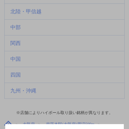
北陸・甲信越
中部
関西
中国
四国
九州・沖縄
※店舗によりハイボール取り扱い銘柄が異なります。
大阪府
南茨木駅(大阪府)周辺500m