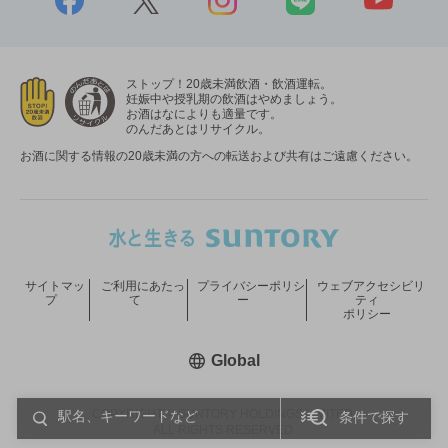
ストップ！20歳未満飲酒・飲酒運転。
妊娠中や授乳期の飲酒はやめましょう。
お酒はなによりも適量です。
のんだあとはリサイクル。
お酒に関する情報の20歳未満の方への転送および共有はご遠慮ください。
サイトマッ
ご利用にあたっ
プライバシーポリシ
ウェブアクセシビリ
プ
て
ー
ティ
ポリシー
新しいウィンドウで開く
Global
COPYRIGHT © SUNTORY HOLDINGS LIMITED.
条件で探す
ALL RIGHTS RESERVED.