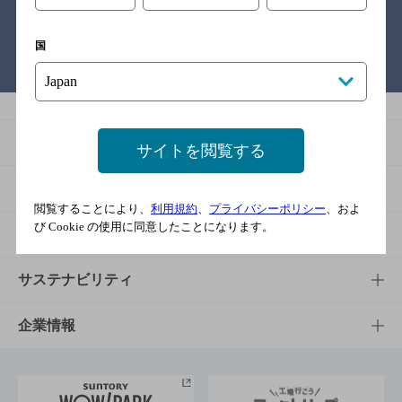
国
バー検索サイト［BAR-NAVI］
商品
サイトを閲覧する
商品TOP
知る・楽しむ
閲覧することにより、
利用規約
、
プライバシーポリシー
、およ
び Cookie の使用に同意したことになります。
商品一覧
知る・楽しむTOP
文化・スポーツ
商品発売情報
キャンペーン
文化・スポーツTOP
サステナビリティ
栄養成分一覧
工場見学
サントリーホール
サステナビリティTOP
企業情報
お料理・お酒レシピ
サントリー美術館
トップメッセージ
企業情報TOP