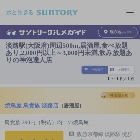
このページの本文へ移動
メニュ
現在地
から探す
淡路駅(大阪府)周辺500m,居酒屋,食べ放題
あり,2,000円以上～3,000円未満,飲み放題あ
りの神泡達人店
一覧表示
地図表示
1
～
1
1
件／
件
焼鳥屋 鳥貴族 淡路店
[居酒屋]
鳥貴族 390円（税込）均一の焼鳥屋
阪急京都線 淡路駅 徒歩