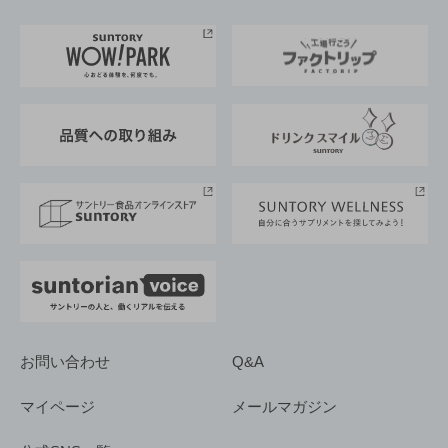
お料理・お酒レシピ
サントリー美術館
トップメッセージ
企業情報TOP
地域情報
サントリーサンバーズ大阪
サントリーが考えるサステナビリティ経営
企業概要
東京サントリーサンゴリアス
ESG情報ポータル
グループ企業一覧
サントリースポーツ
サステナビリティストーリーズ
事業所一覧
採用情報
お問い合わせ
Q&A
マイページ
メールマガジン