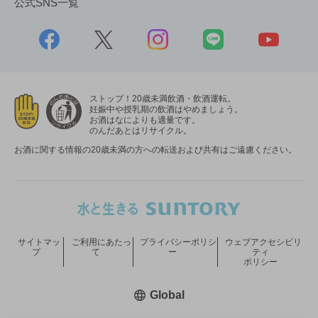
公式SNS一覧
ストップ！20歳未満飲酒・飲酒運転。
妊娠中や授乳期の飲酒はやめましょう。
お酒はなによりも適量です。
のんだあとはリサイクル。
お酒に関する情報の20歳未満の方への転送および共有はご遠慮ください。
サイトマッ
ご利用にあたっ
プライバシーポリシ
ウェブアクセシビリ
プ
て
ー
ティ
ポリシー
新しいウィンドウで開く
Global