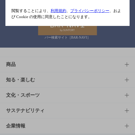
関連リンク
閲覧することにより、
利用規約
、
プライバシーポリシー
、およ
び Cookie の使用に同意したことになります。
バー検索サイト［BAR-NAVI］
商品
商品TOP
知る・楽しむ
商品一覧
知る・楽しむTOP
文化・スポーツ
商品発売情報
キャンペーン
文化・スポーツTOP
サステナビリティ
栄養成分一覧
工場見学
サントリーホール
サステナビリティTOP
企業情報