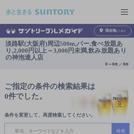
このページの本文へ移動
メニュ
現在地
から探す
淡路駅(大阪府)周辺500m,バー,食べ放題あ
り,2,000円以上～3,000円未満,飲み放題あり
の神泡達人店
0
～
0
0
件 ／
件
ご指定の条件の検索結果は
0件でした。
条件を変更して、再度検索してください。