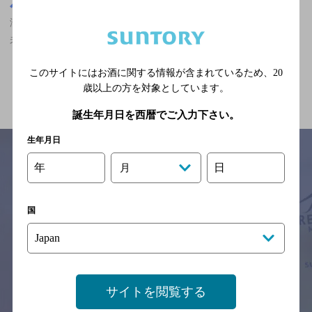
大阪府
淡路駅(大阪府)周辺500m
淡路駅(大阪府)周辺500m,バー,食べ放題あり,2,000円以上～3,000円
未満,飲み放題ありの神泡達人店
このサイトにはお酒に関する情報が含まれているため、
20
関連ページ
歳以上の方を対象としています。
誕生年月日を西暦でご入力下さい。
生年月日
年
日
月
サイトマップ
ご意見・ご感想
利用規約
※それぞれのお店のメニューや営業時間などの掲載情報については、
国
予告なしに変更されることがありますので、
念のためお店にご確認の上ご来店くださいますようお願い申し上げま
す。
情報提供：ぐるなび
サイトを閲覧する