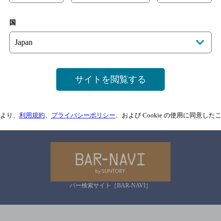
国
サイトマップ
ご意見・ご感想
利用規約
情報については、
予告なしに変更されることがありますので、
念のためお店にご確
サイトを閲覧する
情報提供：ぐるなび
より、
利用規約
、
プライバシーポリシー
、および Cookie の使用に同意し
関連リンク
バー検索サイト［BAR-NAVI］