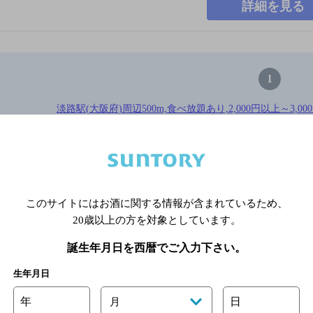
詳細を見る
1
淡路駅(大阪府)周辺500m,食べ放題あり,2,000円以上～3,
※店舗によりハイボール取り扱い銘
このサイトにはお酒に関する情報が含まれているため、
関連ページ
20歳以上の方を対象としています。
誕生年月日を西暦でご入力下さい。
生年月日
年
日
月