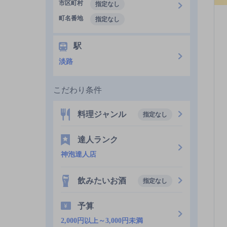
市区町村
指定なし
町名番地
指定なし
駅
淡路
こだわり条件
料理ジャンル
指定なし
達人ランク
神泡達人店
飲みたいお酒
指定なし
予算
2,000円以上～3,000円未満