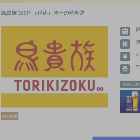
鳥貴族 390円（税込）均一の焼鳥屋
無
2
7
飲めるお
飲み放題