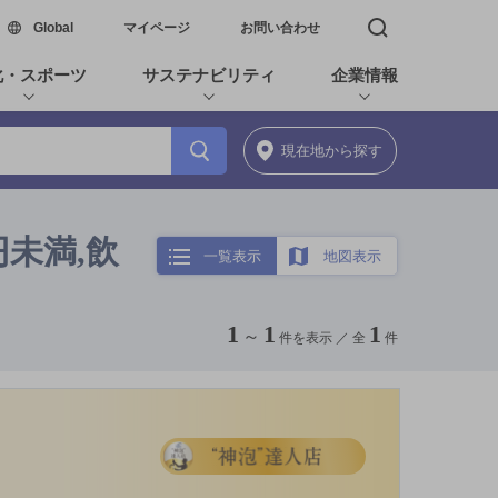
新しいウィンドウで開く
Global
マイページ
お問い合わせ
検索窓を開く
化・スポーツ
サステナビリティ
企業情報
現在地
から探す
円未満,飲
一覧表示
地図表示
1
1
1
～
件を表示 ／
全
件