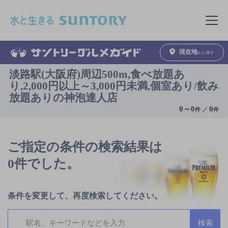
このページの本文へ移動
メニュ
現在地
から探す
淡路駅(大阪府)周辺500m,食べ放題あ
り,2,000円以上～3,000円未満,個室あり/飲み
放題ありの神泡達人店
0
～
0
0
件 ／
件
ご指定の条件の検索結果は
0件でした。
条件を変更して、再度検索してください。