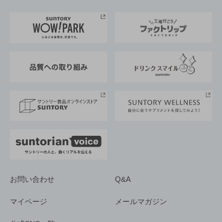
お料理・お酒レシピ
サントリー美術館
トップメッセージ
企業情報TOP
地域情報
サントリーサンバーズ大阪
サントリーが考えるサステナビリティ経営
企業概要
東京サントリーサンゴリアス
ESG情報ポータル
グループ企業一覧
サントリースポーツ
サステナビリティストーリーズ
事業所一覧
採用情報
お問い合わせ
Q&A
マイページ
メールマガジン