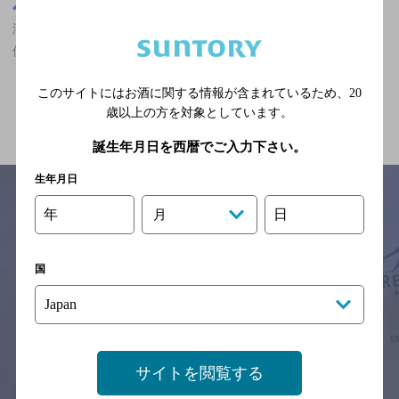
大阪府
淡路駅(大阪府)周辺500m
淡路駅(大阪府)周辺500m,食べ放題あり,2,000円以上～3,000円未満,
個室あり/飲み放題ありの神泡達人店
このサイトにはお酒に関する情報が含まれているため、
20
関連ページ
歳以上の方を対象としています。
誕生年月日を西暦でご入力下さい。
生年月日
年
日
月
サイトマップ
ご意見・ご感想
利用規約
※それぞれのお店のメニューや営業時間などの掲載情報については、
国
予告なしに変更されることがありますので、
念のためお店にご確認の上ご来店くださいますようお願い申し上げま
す。
情報提供：ぐるなび
サイトを閲覧する