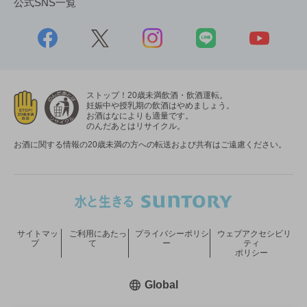
公式SNS一覧
ストップ！20歳未満飲酒・飲酒運転。
妊娠中や授乳期の飲酒はやめましょう。
お酒はなによりも適量です。
のんだあとはリサイクル。
お酒に関する情報の20歳未満の方への転送および共有はご遠慮ください。
サイトマッ
ご利用にあたっ
プライバシーポリシ
ウェブアクセシビリ
プ
て
ー
ティ
ポリシー
新しいウィンドウで開く
Global