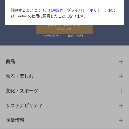
関連リンク
閲覧することにより、
利用規約
、
プライバシーポリシー
、およ
び Cookie の使用に同意したことになります。
バー検索サイト［BAR-NAVI］
商品
商品TOP
知る・楽しむ
商品一覧
知る・楽しむTOP
文化・スポーツ
商品発売情報
キャンペーン
文化・スポーツTOP
サステナビリティ
栄養成分一覧
工場見学
サントリーホール
サステナビリティTOP
企業情報