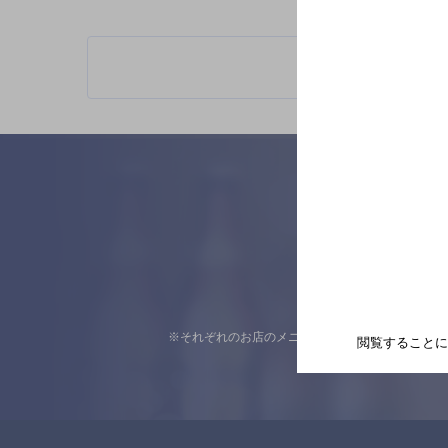
※それぞれのお店のメニューや営業時間などの掲載
閲覧することに