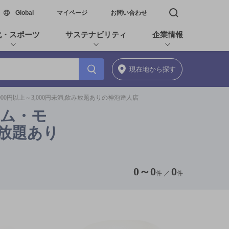
新しいウィンドウで開く
Global
マイページ
お問い合わせ
検索窓を開く
化・スポーツ
サステナビリティ
企業情報
現在地
から探す
00円以上～3,000円未満,飲み放題ありの神泡達人店
アム・モ
み放題あり
0
～
0
0
件 ／
件