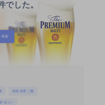
0件でした。
家
池袋 深夜 ご飯
駅 合コン