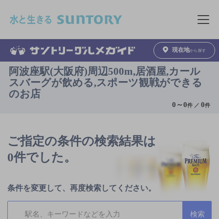
このページの本文へ移動
メニュ
現在地
から探す
阿波座駅(大阪府)周辺500m,居酒屋,カール
スバーグが飲める,スポーツ観戦ができる
のお店
0
～
0
0
件 ／
件
ご指定の条件の検索結果は
0件でした。
条件を変更して、再度検索してください。