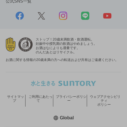
公式SNS一覧
ストップ！20歳未満飲酒・飲酒運転。
妊娠中や授乳期の飲酒はやめましょう。
お酒はなによりも適量です。
のんだあとはリサイクル。
お酒に関する情報の20歳未満の方への転送および共有はご遠慮ください。
サイトマッ
ご利用にあたっ
プライバシーポリシ
ウェブアクセシビリ
プ
て
ー
ティ
ポリシー
新しいウィンドウで開く
Global