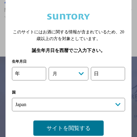
大阪府
阿波座駅(大阪府)周辺500m
阿波座駅(大阪府)周辺500m,居酒屋,カールスバーグが飲める,スポー
ツ観戦ができるのお店
このサイトにはお酒に関する情報が含まれているため、
20
関連ページ
歳以上の方を対象としています。
誕生年月日を西暦でご入力下さい。
生年月日
年
日
月
サイトマップ
ご意見・ご感想
利用規約
※それぞれのお店のメニューや営業時間などの掲載情報については、
国
予告なしに変更されることがありますので、
念のためお店にご確認の上ご来店くださいますようお願い申し上げま
す。
情報提供：ぐるなび
サイトを閲覧する