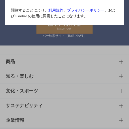
関連リンク
閲覧することにより、
利用規約
、
プライバシーポリシー
、およ
び Cookie の使用に同意したことになります。
バー検索サイト［BAR-NAVI］
商品
商品TOP
知る・楽しむ
商品一覧
知る・楽しむTOP
文化・スポーツ
商品発売情報
キャンペーン
文化・スポーツTOP
サステナビリティ
栄養成分一覧
工場見学
サントリーホール
サステナビリティTOP
企業情報