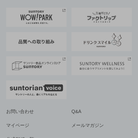
お料理・お酒レシピ
サントリー美術館
トップメッセージ
企業情報TOP
地域情報
サントリーサンバーズ大阪
サントリーが考えるサステナビリティ経営
企業概要
東京サントリーサンゴリアス
ESG情報ポータル
グループ企業一覧
サントリースポーツ
サステナビリティストーリーズ
事業所一覧
採用情報
お問い合わせ
Q&A
マイページ
メールマガジン